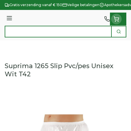
Ga naar de inhoud
Gratis verzending vanaf € 150
Veilige betalingen
Apothekersadv
Menu
Zoek
Product, merk, categorie...
Suprima 1265 Slip Pvc/pes Unisex
Wit T42