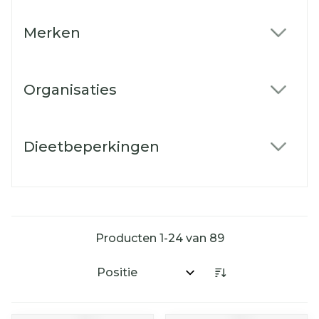
Merken
filter
Organisaties
filter
Dieetbeperkingen
filter
Producten
1
-
24
van
89
Sorteer op: