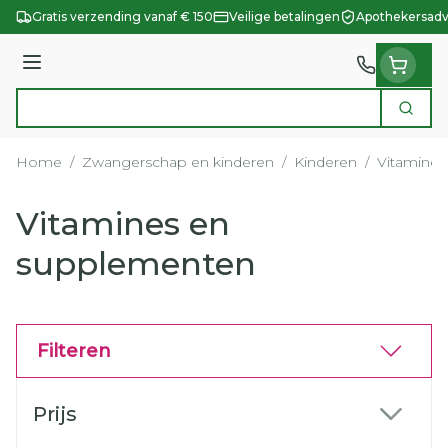
Ga naar de inhoud
Gratis verzending vanaf € 150
Veilige betalingen
Apothekersadv
Menu
Zoek
Product, merk, categorie...
Home
/
Zwangerschap en kinderen
/
Kinderen
/
Vitamine
Vitamines en
supplementen
Filteren
Doorgaan naar productlijst
Prijs
filter