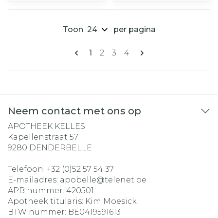
Toon
per pagina
Pagina's
U lees momenteel pagina
Pagina
Pagina
Pagina
1
2
3
4
Neem contact met ons op
APOTHEEK KELLES
Kapellenstraat 57
9280
DENDERBELLE
Telefoon:
+32 (0)52 57 54 37
E-mailadres:
apobelle@
telenet.be
APB nummer:
420501
Apotheek titularis:
Kim Moesick
BTW nummer:
BE0419591613