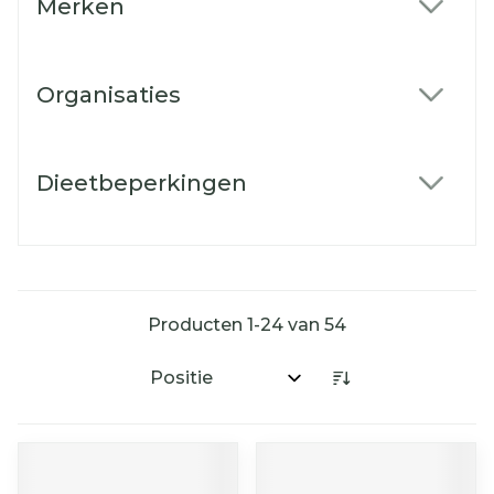
Merken
filter
Organisaties
filter
Dieetbeperkingen
filter
Producten
1
-
24
van
54
Sorteer op: