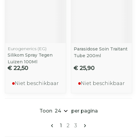
Eurogenerics (EG)
Parasidose Soin Traitant
Silikom Spray Tegen
Tube 200ml
Luizen 100Ml
€ 22,50
€ 25,90
Niet beschikbaar
Niet beschikbaar
Toon
per pagina
Pagina's
U lees momenteel pagina
Pagina
Pagina
1
2
3