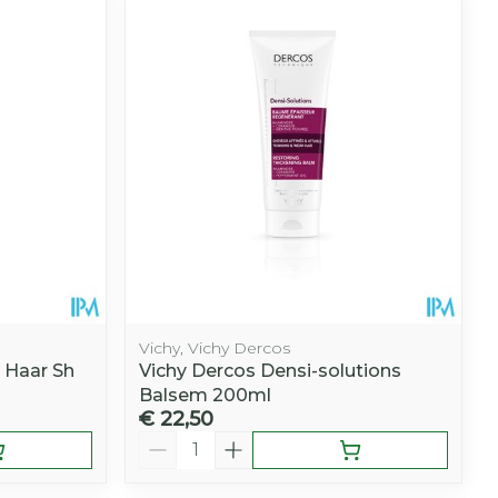
hie
Diverse
r
Toon meer
oet
geneesmiddelen
r
erende
Parfums en
geurproducten
Vichy, Vichy Dercos
 Haar Sh
Vichy Dercos Densi-solutions
Balsem 200ml
€ 22,50
CBD
Aantal