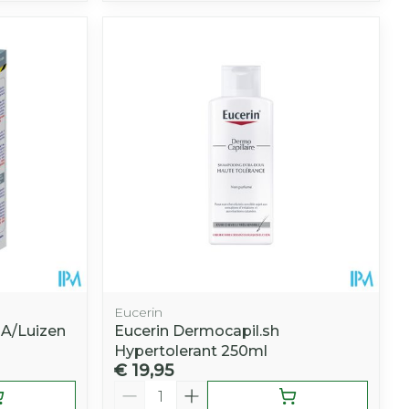
Eucerin
A/Luizen
Eucerin Dermocapil.sh
Hypertolerant 250ml
€ 19,95
Aantal