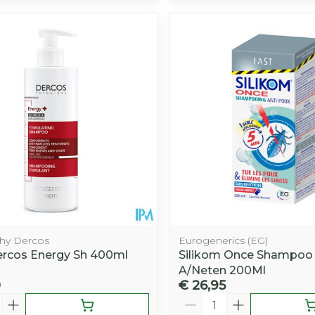
chy Dercos
Eurogenerics (EG)
ercos Energy Sh 400ml
Silikom Once Shampoo 
A/Neten 200Ml
0
€ 26,95
Aantal