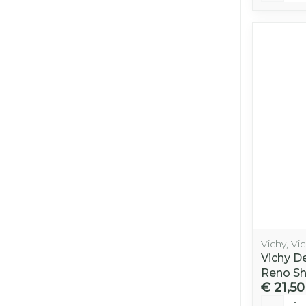
Vichy, Vi
Vichy D
Reno S
€ 21,50
Aantal