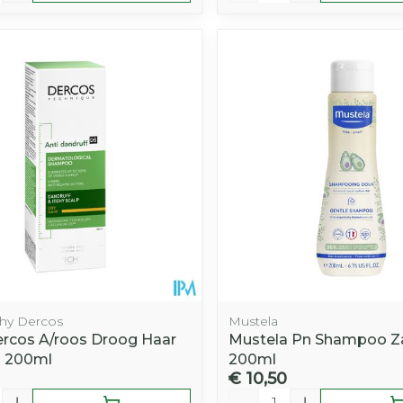
chy Dercos
Mustela
ercos A/roos Droog Haar
Mustela Pn Shampoo Z
h 200ml
200ml
€ 10,50
Aantal