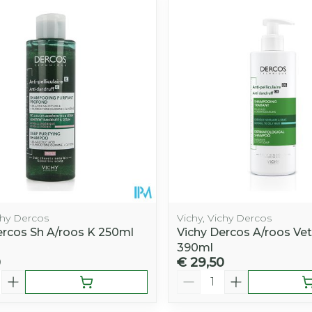
Afslanken
Homeopat
Toon mee
Enkel en v
Toon mee
iddelen
Haar
orging
Supplementen
Insectenw
middelen
n
Mondmaskers
rnissen
d -
huid
uid
chy Dercos
Vichy, Vichy Dercos
ercos Sh A/roos K 250ml
Vichy Dercos A/roos Vet
390ml
0
€ 29,50
Zelfbruiner
Scheren
Aantal