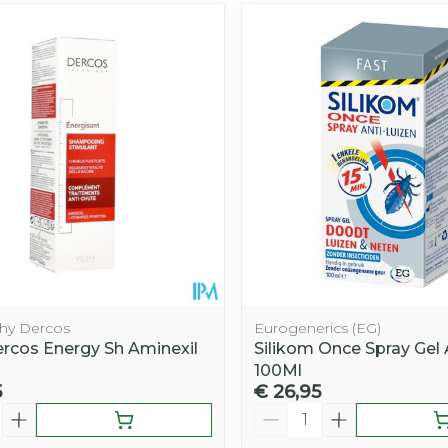
chy Dercos
Eurogenerics (EG)
ercos Energy Sh Aminexil
Silikom Once Spray Gel 
100Ml
5
€ 26,95
Aantal