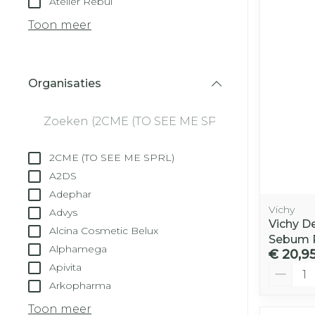
Atelier Rebul
Droge voeten
Aerosol toest
kloven
Tabletten
Toon meer
Aerosol acces
Blaren
Creme, gel e
Zuurstof
Eelt
Organisaties
Eksteroog - 
filter
Ademhalingss
Toon meer
Spieren en ge
2CME (TO SEE ME SPRL)
Specifiek vo
A2DS
Naalden en s
Adephar
Lichaamsver
Vichy
Advys
Infecties
Spuiten
Vichy D
Deodorant
Alcina Cosmetic Belux
Sebum 
Oplossing voo
Alphamega
Gezichtsverz
€ 20,9
Naalden
Apivita
Aantal
Luizen
Arkopharma
Naalden voor
insulinepen -
Toon meer