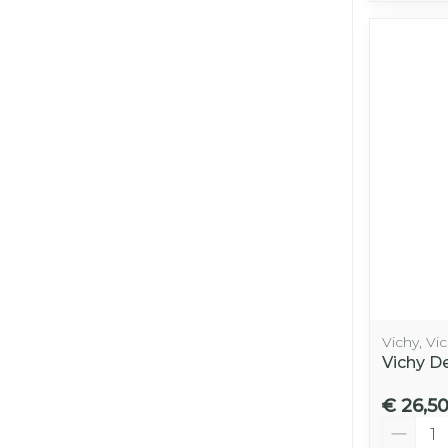
Vichy, Vi
Vichy D
€ 26,5
Aantal