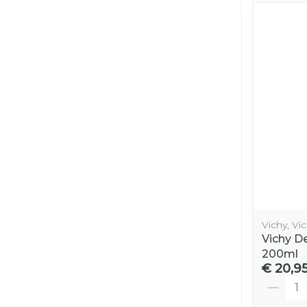
Vichy, Vi
Vichy D
200ml
€ 20,9
Aantal