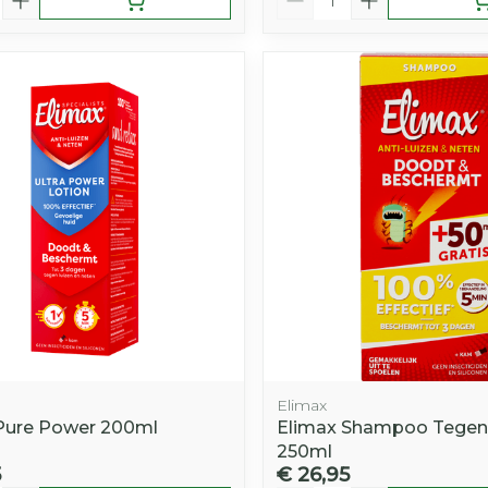
Elimax
Pure Power 200ml
Elimax Shampoo Tegen 
250ml
5
€ 26,95