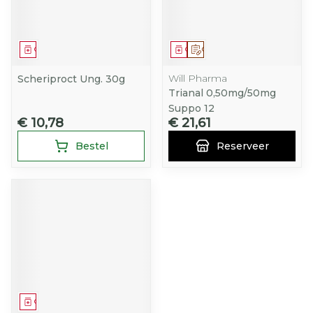
Geneesmiddel
Geneesmiddel
Op voorschrift
Will Pharma
Scheriproct Ung. 30g
Trianal 0,50mg/50mg
Suppo 12
€ 10,78
€ 21,61
Bestel
Reserveer
Geneesmiddel