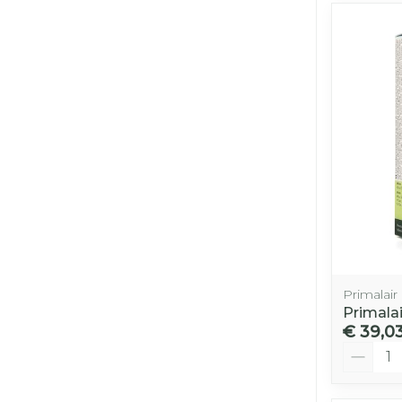
Primalair
Primala
€ 39,0
Aantal