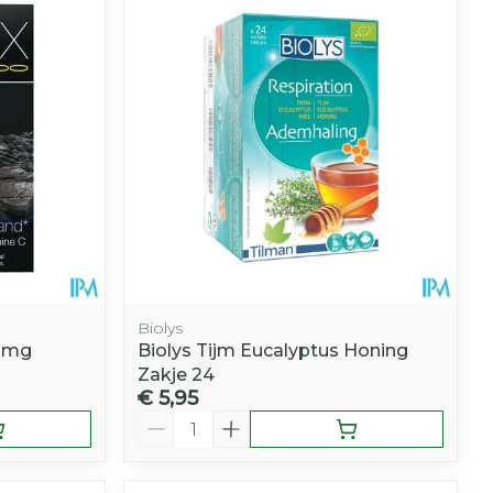
Biolys
11mg
Biolys Tijm Eucalyptus Honing
Zakje 24
€ 5,95
Aantal