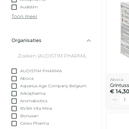
Droge voeten
Audistim
Aerosol toest
kloven
Tabletten
Toon meer
Aerosol acces
Blaren
Creme, gel e
Zuurstof
Eelt
Eksteroog - 
Organisaties
Ademhalingss
filter
Toon meer
Spieren en ge
AUDISTIM PHARMA
Specifiek vo
Naalden en s
Aboca
Aboca
Lichaamsver
Grintus
Aquarius Age Company Belgium
Infecties
Spuiten
€ 14,3
Deodorant
Arkopharma
Aantal
Oplossing voo
Aromabiotics
Gezichtsverz
BVBA Vita Mina
Naalden
Luizen
Bonusan
Naalden voor
Ceres Pharma
insulinepen -