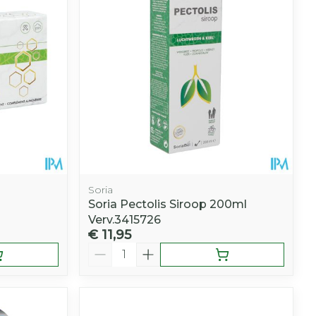
hie
Diverse
r
Toon meer
oet
geneesmiddelen
r
erende
Parfums en
geurproducten
Soria
Soria Pectolis Siroop 200ml
Verv.3415726
€ 11,95
Aantal
CBD