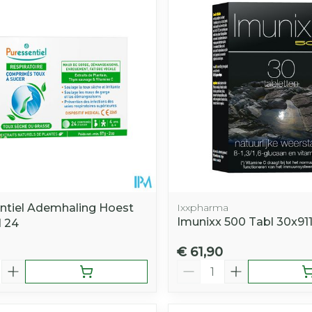
ntiel Ademhaling Hoest
Ixxpharma
Imunixx 500 Tabl 30x9
l 24
€ 61,90
Aantal