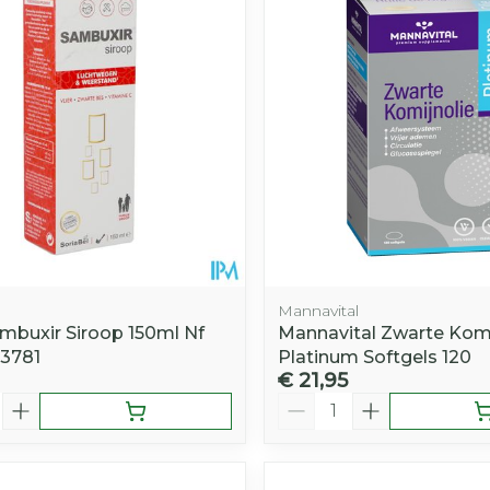
Mannavital
ambuxir Siroop 150ml Nf
Mannavital Zwarte Komi
63781
Platinum Softgels 120
€ 21,95
Aantal