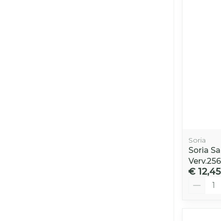
Soria
Soria S
Verv.25
€ 12,45
Aantal