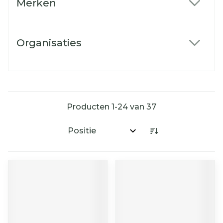
Merken
filter
Organisaties
filter
Producten
1
-
24
van
37
Sorteer op: