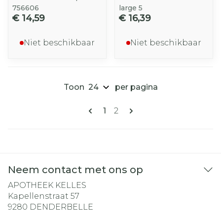
756606
large 5
€ 14,59
€ 16,39
Niet beschikbaar
Niet beschikbaar
Toon
per pagina
Pagina's
U lees momenteel pagina
Pagina
1
2
Neem contact met ons op
APOTHEEK KELLES
Kapellenstraat 57
9280
DENDERBELLE