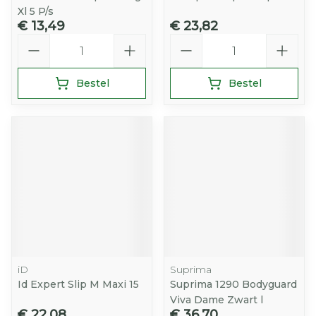
Xl 5 P/s
€ 13,49
€ 23,82
Aantal
Aantal
Bestel
Bestel
iD
Suprima
Id Expert Slip M Maxi 15
Suprima 1290 Bodyguard
Viva Dame Zwart l
€ 22,08
€ 36,70