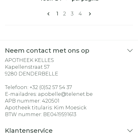
Pagina's
U lees momenteel pagina
Pagina
Pagina
Pagina
1
2
3
4
Neem contact met ons op
APOTHEEK KELLES
Kapellenstraat 57
9280
DENDERBELLE
Telefoon:
+32 (0)52 57 54 37
E-mailadres:
apobelle@
telenet.be
APB nummer:
420501
Apotheek titularis:
Kim Moesick
BTW nummer:
BE0419591613
Klantenservice