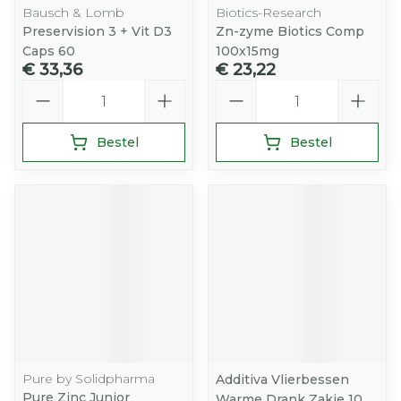
Bausch & Lomb
Biotics-Research
Preservision 3 + Vit D3
Zn-zyme Biotics Comp
Caps 60
100x15mg
€ 33,36
€ 23,22
Aantal
Aantal
Bestel
Bestel
Pure by Solidpharma
Additiva Vlierbessen
Pure Zinc Junior
Warme Drank Zakje 10