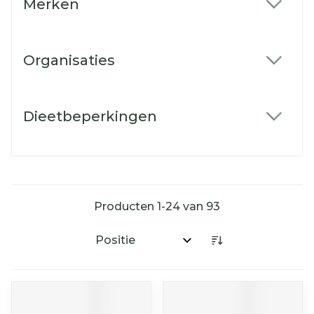
Merken
filter
Organisaties
filter
Dieetbeperkingen
filter
Producten
1
-
24
van
93
Sorteer op: