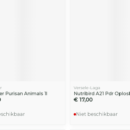
r
Versele-Laga
r Purisan Animals 1l
Nutribird A21 Pdr Oplo
0
€ 17,00
eschikbaar
Niet beschikbaar