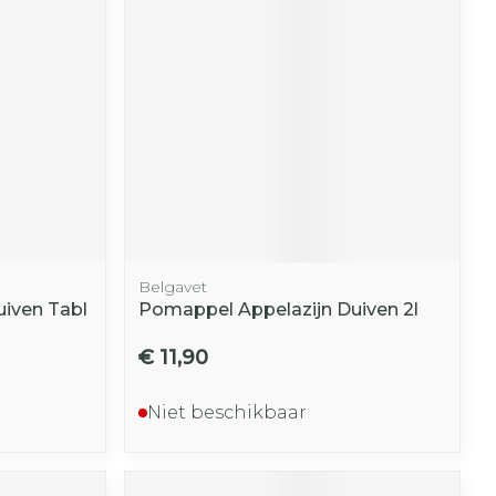
r
erende
Parfums en
geurproducten
Belgavet
uiven Tabl
Pomappel Appelazijn Duiven 2l
€ 11,90
CBD
Niet beschikbaar