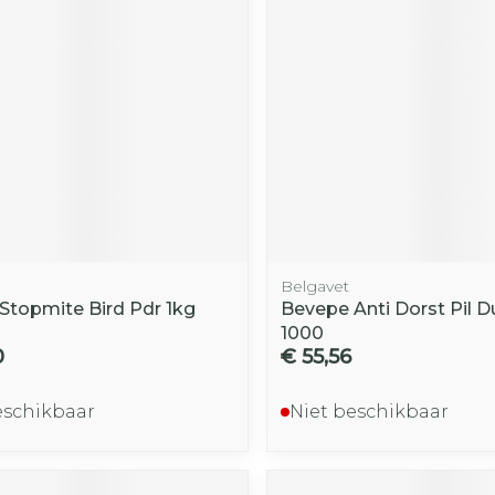
Toon mee
iddelen
Haar
orging
Supplementen
Insectenw
middelen
n
Mondmaskers
rnissen
d -
huid
uid
Belgavet
topmite Bird Pdr 1kg
Bevepe Anti Dorst Pil D
1000
0
€ 55,56
Zelfbruiner
Scheren
eschikbaar
Niet beschikbaar