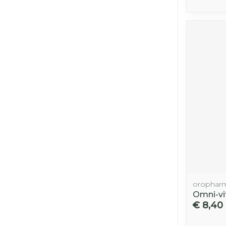
orophar
Omni-vi
€ 8,40