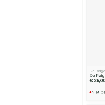
De Reige
De Reige
€ 26,0
Niet b