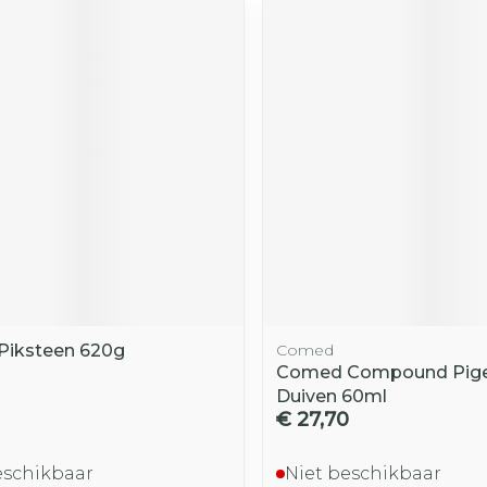
 Piksteen 620g
Comed
Comed Compound Pige
Duiven 60ml
€ 27,70
eschikbaar
Niet beschikbaar