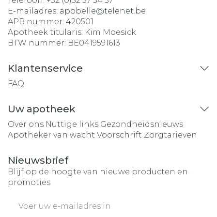
Telefoon:
+32 (0)52 57 54 37
E-mailadres:
apobelle@
telenet.be
APB nummer:
420501
Apotheek titularis:
Kim Moesick
BTW nummer:
BE0419591613
Klantenservice
FAQ
Uw apotheek
Over ons
Nuttige links
Gezondheidsnieuws
Apotheker van wacht
Voorschrift
Zorgtarieven
Nieuwsbrief
Blijf op de hoogte van nieuwe producten en
promoties
E-mail adres