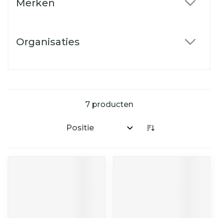
Merken
filter
Organisaties
filter
7
producten
Sorteer op: