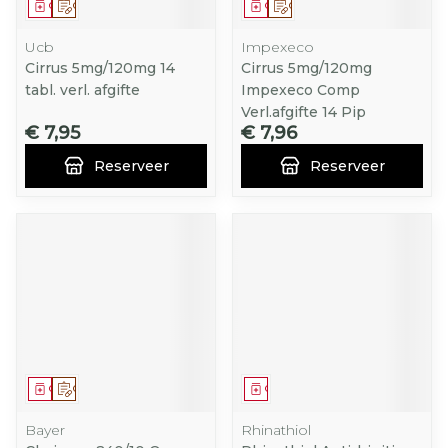
Geneesmiddel
Op voorschrift
Geneesmiddel
Op voorschrift
Ucb
Impexeco
Cirrus 5mg/120mg 14
Cirrus 5mg/120mg
tabl. verl. afgifte
Impexeco Comp
Verl.afgifte 14 Pip
€ 7,95
€ 7,96
Reserveer
Reserveer
Geneesmiddel
Op voorschrift
Geneesmiddel
Bayer
Rhinathiol