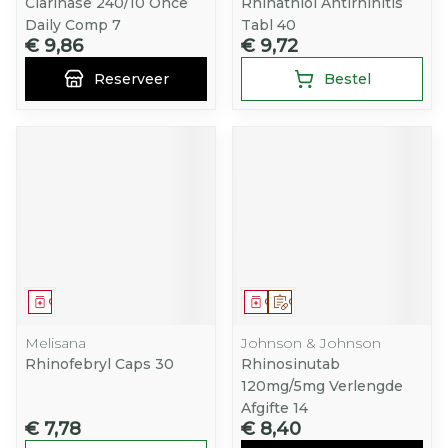
Clarinase 240/10 Once
Rhinathiol Antirhinitis
Daily Comp 7
Tabl 40
€ 9,86
€ 9,72
Reserveer
Bestel
Geneesmiddel
Geneesmiddel
Op voorschrift
Melisana
Johnson & Johnson
Rhinofebryl Caps 30
Rhinosinutab
120mg/5mg Verlengde
Afgifte 14
€ 7,78
€ 8,40