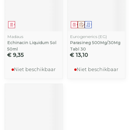
Geneesmiddel
Geneesmiddel
Op voorschrift
Schriftelijke aanvraag
Madaus
Eurogenerics (EG)
Echinacin Liquidum Sol
Parasineg 500Mg/30Mg
50ml
Tabl 30
€ 9,35
€ 13,10
Niet beschikbaar
Niet beschikbaar