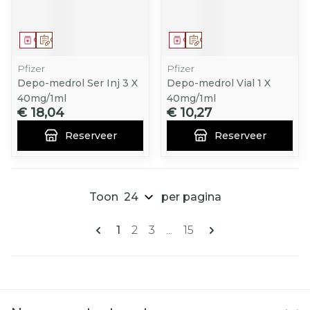
Geneesmiddel
Op voorschrift
Geneesmiddel
Op voorschrift
Pfizer
Pfizer
Depo-medrol Ser Inj 3 X
Depo-medrol Vial 1 X
40mg/1ml
40mg/1ml
€ 18,04
€ 10,27
Reserveer
Reserveer
Toon
per pagina
Pagina's
U lees momenteel pagina
Pagina
Pagina
Pagina
1
2
3
...
15