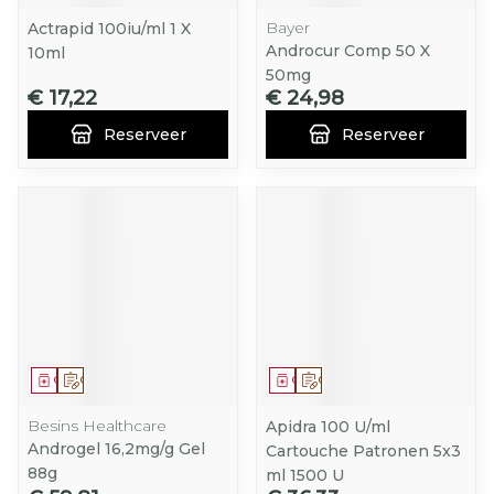
Bayer
Actrapid 100iu/ml 1 X
Androcur Comp 50 X
10ml
50mg
€ 17,22
€ 24,98
Reserveer
Reserveer
Geneesmiddel
Op voorschrift
Geneesmiddel
Op voorschrift
Besins Healthcare
Apidra 100 U/ml
Androgel 16,2mg/g Gel
Cartouche Patronen 5x3
88g
ml 1500 U