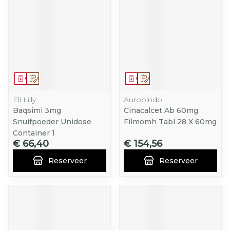
Geneesmiddel
Op voorschrift
Geneesmiddel
Op voorschrift
Eli Lilly
Aurobindo
Baqsimi 3mg
Cinacalcet Ab 60mg
Snuifpoeder Unidose
Filmomh Tabl 28 X 60mg
Container 1
€ 66,40
€ 154,56
Reserveer
Reserveer