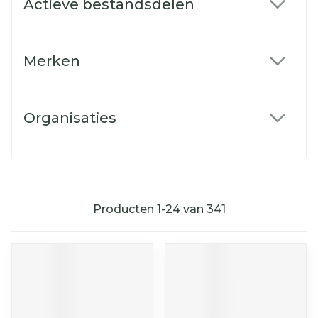
Actieve bestandsdelen
filter
Merken
filter
Organisaties
filter
Producten
1
-
24
van
341