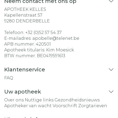
Neem contact met ons op
APOTHEEK KELLES
Kapellenstraat 57
9280
DENDERBELLE
Telefoon:
+32 (0)52 57 54 37
E-mailadres:
apobelle@
telenet.be
APB nummer:
420501
Apotheek titularis:
Kim Moesick
BTW nummer:
BE0419591613
Klantenservice
FAQ
Uw apotheek
Over ons
Nuttige links
Gezondheidsnieuws
Apotheker van wacht
Voorschrift
Zorgtarieven