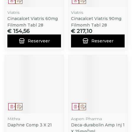
Geneesmiddel
Op voorschrift
Geneesmiddel
Op voorschrift
Viatris
Viatris
Cinacalcet Viatris 60mg
Cinacalcet Viatris 90mg
Filmomh Tabl 28
Filmomh Tabl 28
€ 154,56
€ 217,10
Reserveer
Reserveer
Geneesmiddel
Op voorschrift
Geneesmiddel
Op voorschrift
Mithra
Aspen Pharma
Daphne Comp 3 X 21
Deca-durabolin Amp Inj 1
X 25mg/1ml