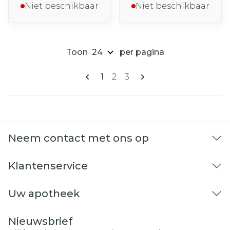
Niet beschikbaar
Niet beschikbaar
Toon
per pagina
Pagina's
U lees momenteel pagina
Pagina
Pagina
1
2
3
Neem contact met ons op
Klantenservice
Uw apotheek
Nieuwsbrief