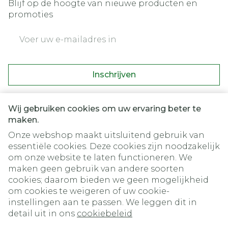
Blijf op de hoogte van nieuwe producten en
promoties
E-mail adres
Inschrijven
Door op inschrijven te klikken, schrijft u zich in voor onze
nieuwsbrief en gaat u akkoord met onze
privacy policy
.
Wij gebruiken cookies om uw ervaring beter te
maken.
Onze webshop maakt uitsluitend gebruik van
essentiële cookies. Deze cookies zijn noodzakelijk
om onze website te laten functioneren. We
maken geen gebruik van andere soorten
cookies; daarom bieden we geen mogelijkheid
om cookies te weigeren of uw cookie-
instellingen aan te passen. We leggen dit in
Juridische links
detail uit in ons
cookiebeleid