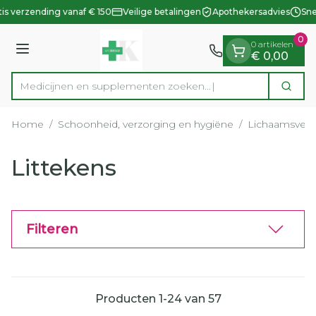
Dia 1 van 1
Ga naar de inhoud
is verzending vanaf € 150
Veilige betalingen
Apothekersadvies
Snel
0
0 artikelen
Menu
€ 0,00
Medicijnen en supplementen zoek
Zoek
Product, merk, categorie...
Home
/
Schoonheid, verzorging en hygiëne
/
Lichaamsverz
Littekens
Filteren
Producten
1
-
24
van
57