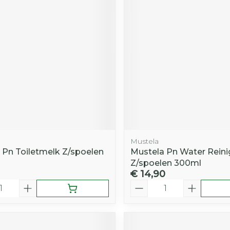
Toon mee
iddelen
Haar
orging
Supplementen
Insectenw
middelen
n
Mondmaskers
rnissen
d -
huid
uid
Mustela
 Pn Toiletmelk Z/spoelen
Mustela Pn Water Rein
Z/spoelen 300ml
€ 14,90
Zelfbruiner
Scheren
Aantal