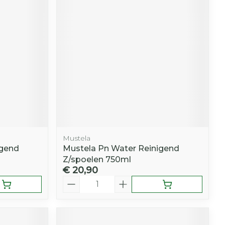
r
erende
Parfums en
geurproducten
Mustela
igend
Mustela Pn Water Reinigend
Z/spoelen 750ml
€ 20,90
CBD
Aantal