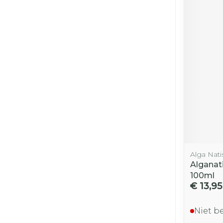
Alga Nati
Alganat
100ml
€ 13,95
Niet b