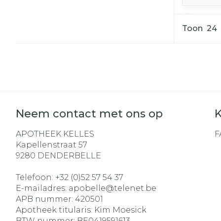
Toon
Neem contact met ons op
K
APOTHEEK KELLES
F
Kapellenstraat 57
9280
DENDERBELLE
Telefoon:
+32 (0)52 57 54 37
E-mailadres:
apobelle@
telenet.be
APB nummer:
420501
Apotheek titularis:
Kim Moesick
BTW nummer:
BE0419591613