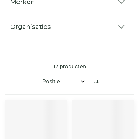
Merken
filter
Organisaties
filter
12
producten
Sorteer op: