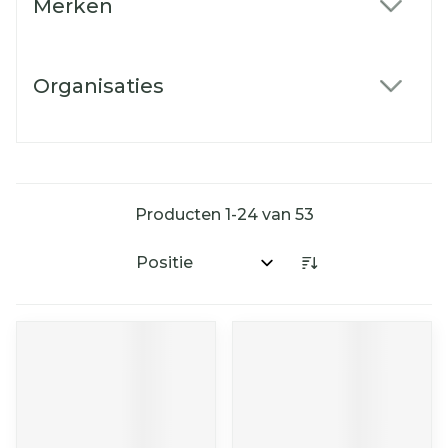
Merken
filter
Organisaties
filter
Producten
1
-
24
van
53
Sorteer op: