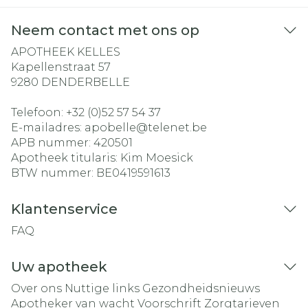
Neem contact met ons op
APOTHEEK KELLES
Kapellenstraat 57
9280
DENDERBELLE
Telefoon:
+32 (0)52 57 54 37
E-mailadres:
apobelle@
telenet.be
APB nummer:
420501
Apotheek titularis:
Kim Moesick
BTW nummer:
BE0419591613
Klantenservice
FAQ
Uw apotheek
Over ons
Nuttige links
Gezondheidsnieuws
Apotheker van wacht
Voorschrift
Zorgtarieven