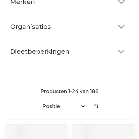
Merken
filter
Organisaties
filter
Dieetbeperkingen
filter
Producten
1
-
24
van
188
Sorteer op: