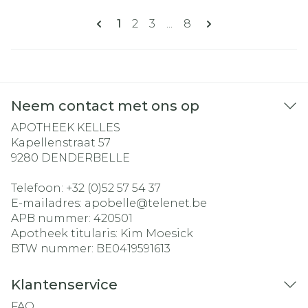
Pagina's
U lees momenteel pagina
Pagina
Pagina
Pagina
1
2
3
...
8
Neem contact met ons op
APOTHEEK KELLES
Kapellenstraat 57
9280
DENDERBELLE
Telefoon:
+32 (0)52 57 54 37
E-mailadres:
apobelle@
telenet.be
APB nummer:
420501
Apotheek titularis:
Kim Moesick
BTW nummer:
BE0419591613
Klantenservice
FAQ