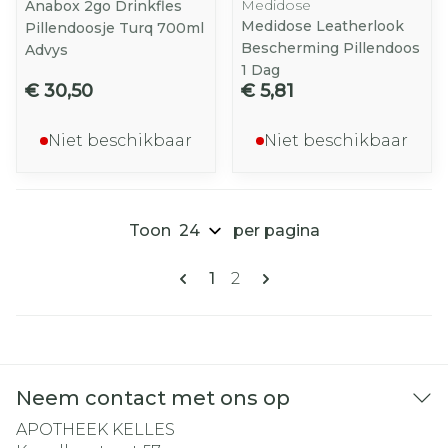
Medidose
Anabox 2go Drinkfles
Medidose Leatherlook
Pillendoosje Turq 700ml
Bescherming Pillendoos
Advys
1 Dag
€ 30,50
€ 5,81
Niet beschikbaar
Niet beschikbaar
Toon
per pagina
Pagina's
U lees momenteel pagina
Pagina
1
2
Neem contact met ons op
APOTHEEK KELLES