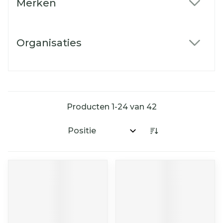
Merken
filter
Organisaties
filter
Producten
1
-
24
van
42
Sorteer op: