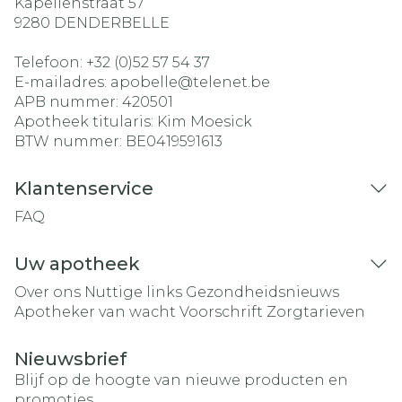
Kapellenstraat 57
9280
DENDERBELLE
Telefoon:
+32 (0)52 57 54 37
E-mailadres:
apobelle@
telenet.be
APB nummer:
420501
Apotheek titularis:
Kim Moesick
BTW nummer:
BE0419591613
Klantenservice
FAQ
Uw apotheek
Over ons
Nuttige links
Gezondheidsnieuws
Apotheker van wacht
Voorschrift
Zorgtarieven
Nieuwsbrief
Blijf op de hoogte van nieuwe producten en
promoties