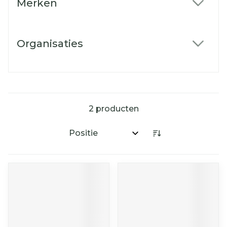
Merken
filter
Organisaties
filter
2
producten
Sorteer op: