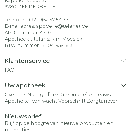
Kapellenstraat 57
9280
DENDERBELLE
Telefoon:
+32 (0)52 57 54 37
E-mailadres:
apobelle@
telenet.be
APB nummer:
420501
Apotheek titularis:
Kim Moesick
BTW nummer:
BE0419591613
Klantenservice
FAQ
Uw apotheek
Over ons
Nuttige links
Gezondheidsnieuws
Apotheker van wacht
Voorschrift
Zorgtarieven
Nieuwsbrief
Blijf op de hoogte van nieuwe producten en
promoties