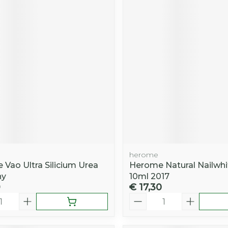
herome
 Vao Ultra Silicium Urea
Herome Natural Nailwhi
hy
10ml 2017
9
€ 17,30
Aantal