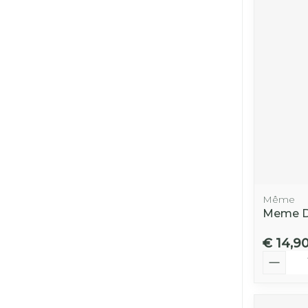
Même
Meme Di
€ 14,9
Aantal