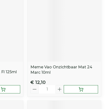
r
erende
Parfums en
geurproducten
Meme Vao Onzichtbaar Mat 24
 Fl 125ml
Marc 10ml
€ 12,10
CBD
Aantal