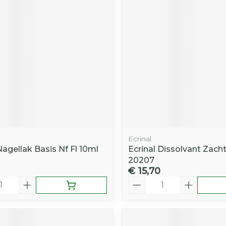
Toon mee
iddelen
Haar
orging
Supplementen
Insectenw
middelen
n
Mondmaskers
rnissen
d -
huid
uid
Ecrinal
Nagellak Basis Nf Fl 10ml
Ecrinal Dissolvant Zacht
20207
€ 15,70
Zelfbruiner
Scheren
Aantal