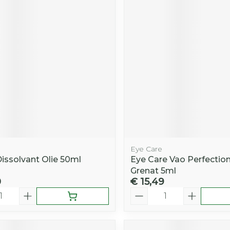
Eye Care
ssolvant Olie 50ml
Eye Care Vao Perfection
Grenat 5ml
0
€ 15,49
Aantal