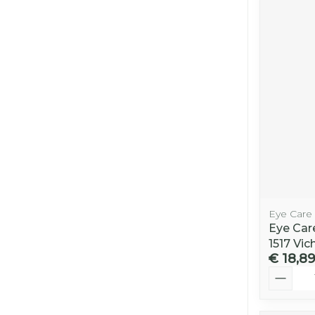
Eye Care
Eye Care
1517 Vic
€ 18,8
Aantal