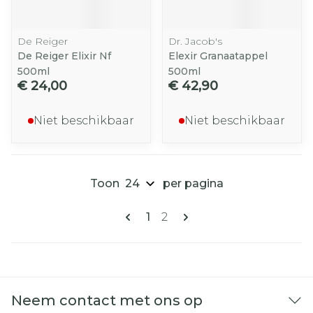
De Reiger
Dr. Jacob's
De Reiger Elixir Nf
Elexir Granaatappel
500ml
500ml
€ 24,00
€ 42,90
Niet beschikbaar
Niet beschikbaar
Toon
per pagina
Pagina's
U lees momenteel pagina
Pagina
1
2
Neem contact met ons op