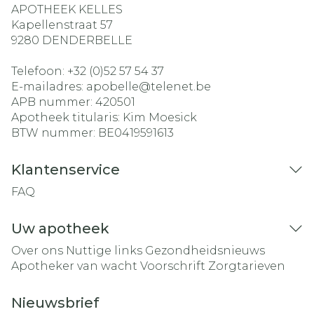
APOTHEEK KELLES
Kapellenstraat 57
9280
DENDERBELLE
Telefoon:
+32 (0)52 57 54 37
E-mailadres:
apobelle@
telenet.be
APB nummer:
420501
Apotheek titularis:
Kim Moesick
BTW nummer:
BE0419591613
Klantenservice
FAQ
Uw apotheek
Over ons
Nuttige links
Gezondheidsnieuws
Apotheker van wacht
Voorschrift
Zorgtarieven
Nieuwsbrief