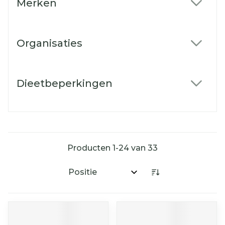
Merken
filter
Organisaties
filter
Dieetbeperkingen
filter
Producten
1
-
24
van
33
Sorteer op: