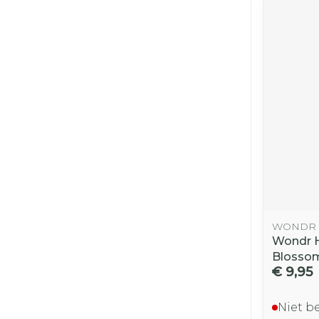
WONDR
Wondr 
Blossom
€ 9,95
Niet b