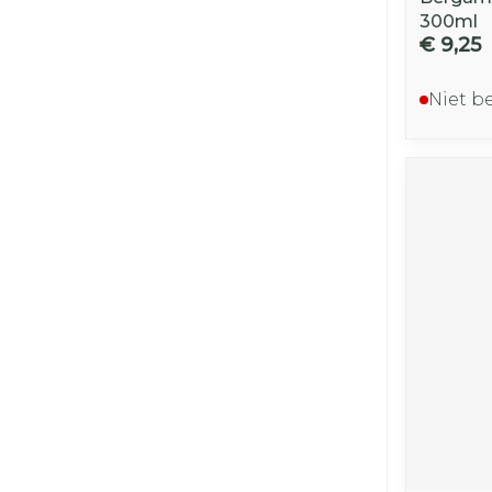
300ml
€ 9,25
Niet b