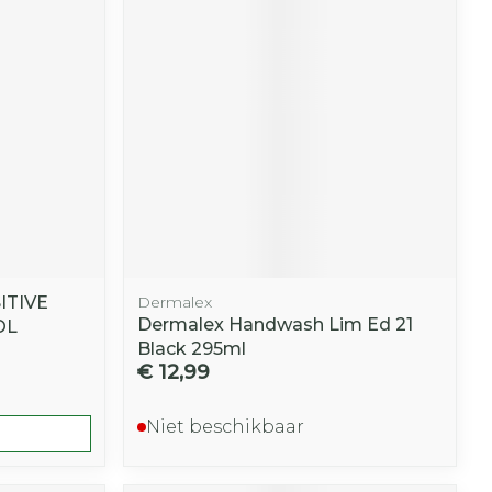
r
erende
Parfums en
geurproducten
ITIVE
Dermalex
Dermalex Handwash Lim Ed 21
OL
Black 295ml
€ 12,99
CBD
Niet beschikbaar