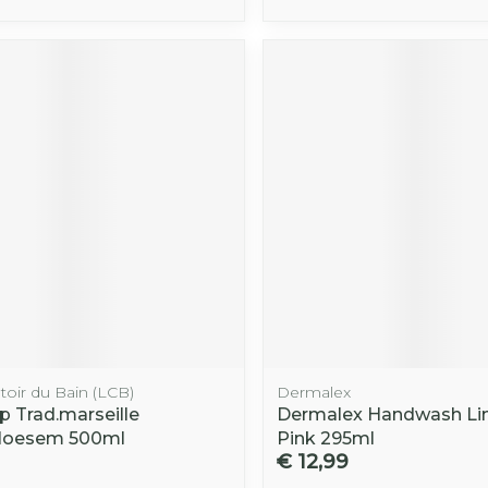
oir du Bain (LCB)
Dermalex
p Trad.marseille
Dermalex Handwash Li
bloesem 500ml
Pink 295ml
€ 12,99