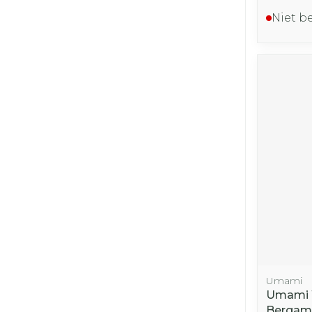
Niet b
Umami
Umami 
Bergam