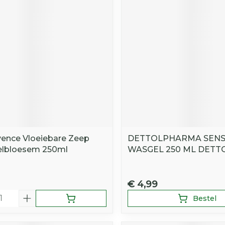
Toon mee
iddelen
Haar
orging
Supplementen
Insectenw
middelen
n
Mondmaskers
rnissen
d -
huid
uid
ence Vloeiebare Zeep
DETTOLPHARMA SENS
elbloesem 250ml
WASGEL 250 ML DETT
Zelfbruiner
Scheren
€ 4,99
Bestel