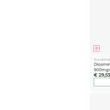
Genees
Aurobin
Diosmin
900mg+
€ 29,5