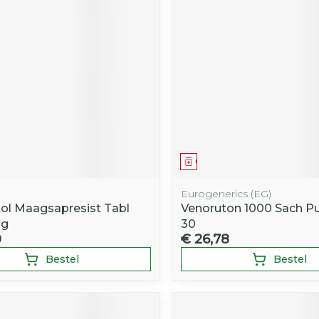
middel
Geneesmiddel
Eurogenerics (EG)
tol Maagsapresist Tabl
Venoruton 1000 Sach Pu
mg
30
0
€ 26,78
Bestel
Bestel