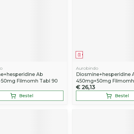
middel
Geneesmiddel
do
Aurobindo
e+hesperidine Ab
Diosmine+hesperidine 
50mg Filmomh Tabl 90
450mg+50mg Filmomh 
€ 26,13
Bestel
Bestel