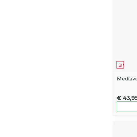
Genees
Mediav
€ 43,9