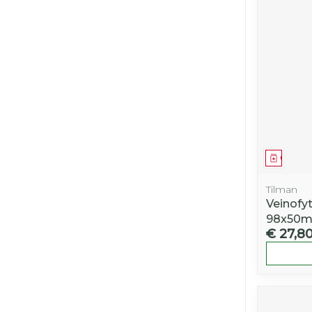
Genees
Tilman
Veinofy
98x50
€ 27,8