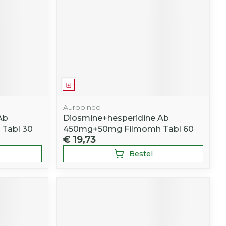
r
erende
Parfums en
geurproducten
Geneesmiddel
Aurobindo
Ab
Diosmine+hesperidine Ab
Tabl 30
450mg+50mg Filmomh Tabl 60
€ 19,73
Bestel
CBD