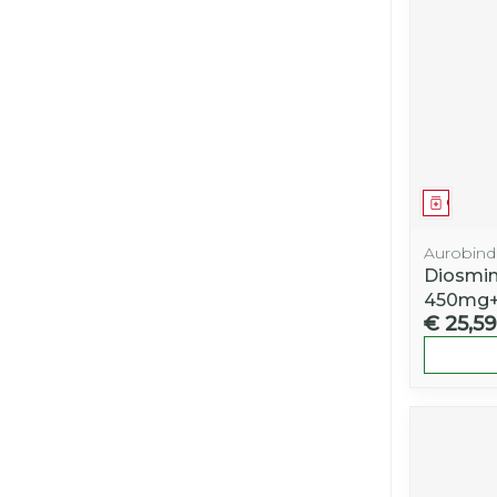
Genees
Aurobin
Diosmin
450mg+
€ 25,59