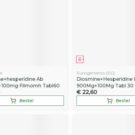
middel
Geneesmiddel
do
Eurogenerics (EG)
e+hesperidine Ab
Diosmine+Hesperidine
100mg Filmomh Tabl60
900Mg+100Mg Tabl 30
3
€ 22,60
Bestel
Bestel