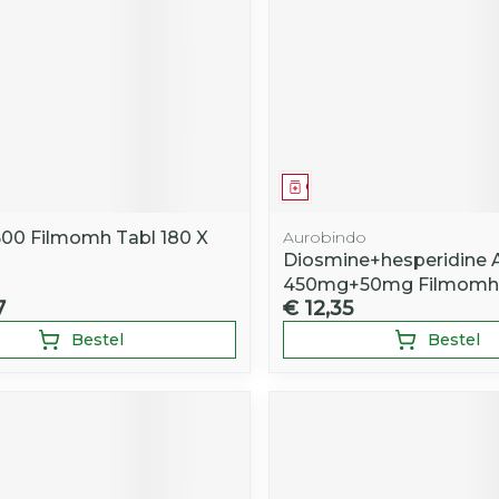
Toon mee
iddelen
Haar
orging
Supplementen
Insectenw
middelen
n
Mondmaskers
rnissen
d -
huid
middel
Geneesmiddel
uid
500 Filmomh Tabl 180 X
Aurobindo
Diosmine+hesperidine 
450mg+50mg Filmomh 
7
€ 12,35
Bestel
Bestel
Zelfbruiner
Scheren