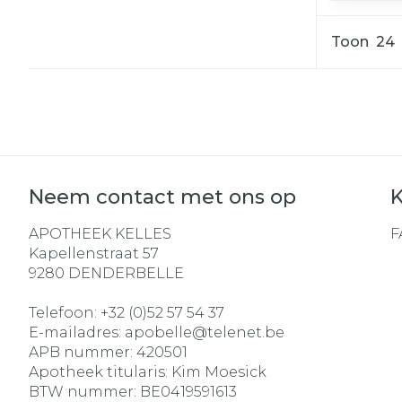
Toon
Neem contact met ons op
K
APOTHEEK KELLES
F
Kapellenstraat 57
9280
DENDERBELLE
Telefoon:
+32 (0)52 57 54 37
E-mailadres:
apobelle@
telenet.be
APB nummer:
420501
Apotheek titularis:
Kim Moesick
BTW nummer:
BE0419591613