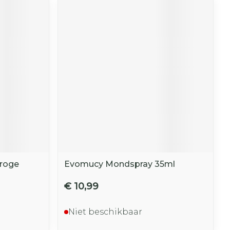
roge
Evomucy Mondspray 35ml
€ 10,99
Niet beschikbaar