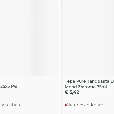
n
Tepe Pure Tandpasta D
 25x3 P/s
Mond Z/aroma 75ml
€ 5,49
eschikbaar
Niet beschikbaar