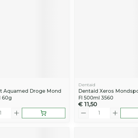
Toon mee
iddelen
Haar
orging
Supplementen
Insectenw
middelen
n
Mondmaskers
rnissen
d -
huid
uid
Dentaid
nt Aquamed Droge Mond
Dentaid Xeros Mondsp
l 60g
Fl 500ml 3560
€ 11,50
Zelfbruiner
Scheren
Aantal