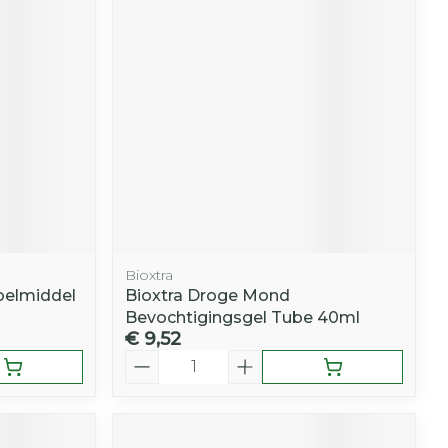
r
erende
Parfums en
geurproducten
Bioxtra
oelmiddel
Bioxtra Droge Mond
Bevochtigingsgel Tube 40ml
€ 9,52
CBD
Aantal