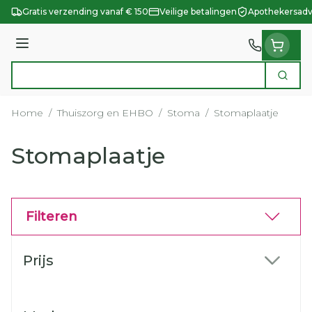
Ga naar de inhoud
Gratis verzending vanaf € 150
Veilige betalingen
Apothekersadv
Menu
Zoek
Product, merk, categorie...
Home
/
Thuiszorg en EHBO
/
Stoma
/
Stomaplaatje
Stomaplaatje
Filteren
Doorgaan naar productlijst
Prijs
filter