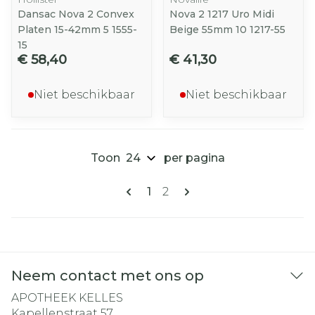
Dansac Nova 2 Convex
Nova 2 1217 Uro Midi
Platen 15-42mm 5 1555-
Beige 55mm 10 1217-55
15
€ 58,40
€ 41,30
Niet beschikbaar
Niet beschikbaar
Toon
per pagina
Pagina's
U lees momenteel pagina
Pagina
1
2
Neem contact met ons op
APOTHEEK KELLES
Kapellenstraat 57