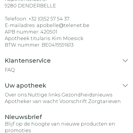
9280
DENDERBELLE
Telefoon:
+32 (0)52 57 54 37
E-mailadres:
apobelle@
telenet.be
APB nummer:
420501
Apotheek titularis:
Kim Moesick
BTW nummer:
BE0419591613
Klantenservice
FAQ
Uw apotheek
Over ons
Nuttige links
Gezondheidsnieuws
Apotheker van wacht
Voorschrift
Zorgtarieven
Nieuwsbrief
Blijf op de hoogte van nieuwe producten en
promoties