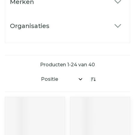
Merken
filter
Organisaties
filter
Producten
1
-
24
van
40
Sorteer op: