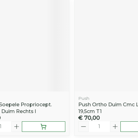
Push
 Soepele Propriocept.
Push Ortho Duim Cmc Li
 Duim Rechts l
19,5cm T1
0
€ 70,00
Aantal