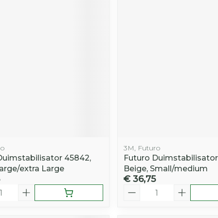
ro
3M, Futuro
Duimstabilisator 45842,
Futuro Duimstabilisator
arge/extra Large
Beige, Small/medium
€ 36,75
Aantal