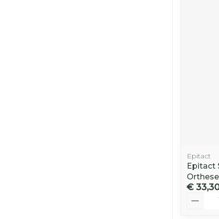
Epitact
Epitact
Orthese
€ 33,3
Aantal