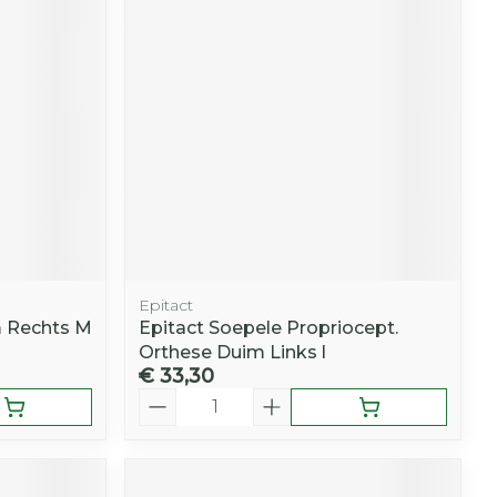
r
erende
Parfums en
geurproducten
Epitact
m Rechts M
Epitact Soepele Propriocept.
Orthese Duim Links l
€ 33,30
CBD
Aantal