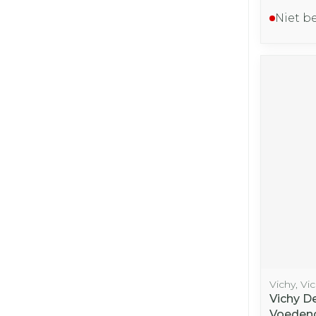
Niet b
Vichy, Vi
Vichy D
Voedend