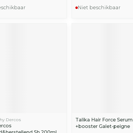
eschikbaar
Niet beschikbaar
chy Dercos
Talika Hair Force Seru
ercos
+booster Galet-peigne
&herstellend Sh 200ml