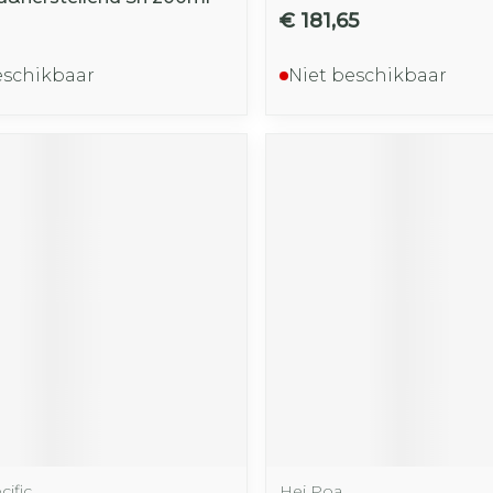
€ 181,65
eschikbaar
Niet beschikbaar
ific
Hei Poa