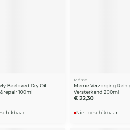
Toon mee
iddelen
Haar
orging
Supplementen
Insectenw
middelen
n
Mondmaskers
rnissen
d -
huid
uid
Même
 My Beeloved Dry Oil
Meme Verzorging Reini
.&repair 100ml
Versterkend 200ml
0
€ 22,30
Zelfbruiner
Scheren
eschikbaar
Niet beschikbaar