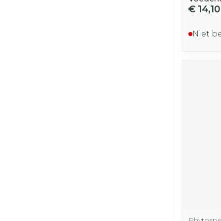
€ 14,10
Niet b
Phytospec