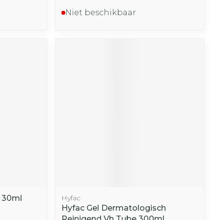
Niet beschikbaar
m 30ml
Hyfac
Hyfac Gel Dermatologisch
Reinigend Vh Tube 300ml