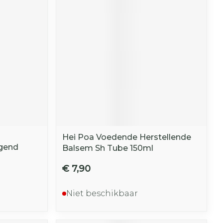
r
erende
Parfums en
geurproducten
Hei Poa Voedende Herstellende
gend
Balsem Sh Tube 150ml
€ 7,90
CBD
Niet beschikbaar