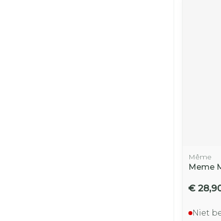
Même
Meme Mi
€ 28,9
Niet b