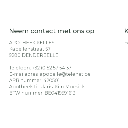
Diergeneesm
Gezichtsverz
Pillendozen e
Pigmentstoo
Neem contact met ons op
K
accessoires
Gevoelige hui
APOTHEEK KELLES
F
geïrriteerde 
Kapellenstraat 57
Gemengde h
9280
DENDERBELLE
Doffe huid
Telefoon:
+32 (0)52 57 54 37
Toon meer
E-mailadres:
apobelle@
telenet.be
APB nummer:
420501
Apotheek titularis:
Kim Moesick
BTW nummer:
BE0419591613
Snurken