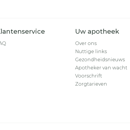
Toon mee
iddelen
Haar
orging
Supplementen
Insectenw
middelen
n
Mondmaskers
rnissen
lantenservice
Uw apotheek
d -
AQ
Over ons
huid
Nuttige links
uid
Gezondheidsnieuws
Apotheker van wacht
Voorschrift
Zorgtarieven
Zelfbruiner
Scheren