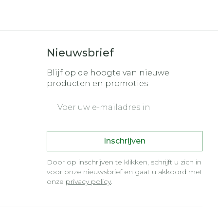
r
erende
Parfums en
geurproducten
Nieuwsbrief
Blijf op de hoogte van nieuwe
producten en promoties
E-mail adres
Inschrijven
Door op inschrijven te klikken, schrijft u zich in
CBD
voor onze nieuwsbrief en gaat u akkoord met
onze
privacy policy
.