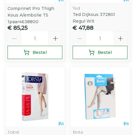
Ted
Comprinet Pro Thigh
Ted Dijkous 37280l
Kous A/embolie T5
Regul Wit
1paar4638800
€ 85,25
€ 47,88
Aantal
Aantal
Bestel
Bestel
Jobst
Bota