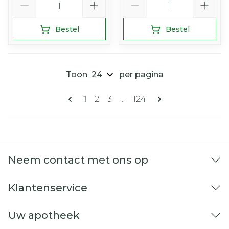
Bestel
Bestel
Toon
per pagina
Pagina's
U lees momenteel pagina
Pagina
Pagina
Pagina
1
2
3
...
124
Neem contact met ons op
Klantenservice
Uw apotheek