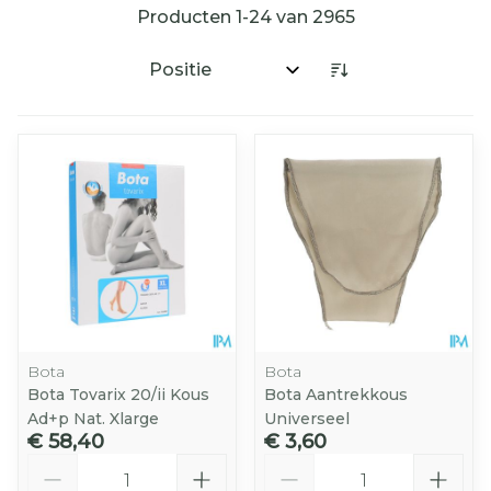
Producten
1
-
24
van
2965
Sorteer op:
Bota
Bota
Bota Tovarix 20/ii Kous
Bota Aantrekkous
Ad+p Nat. Xlarge
Universeel
€ 58,40
€ 3,60
Aantal
Aantal