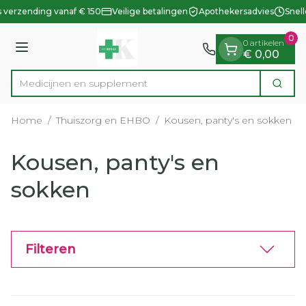
Dia 1 van 1
Ga naar de inhoud
 verzending vanaf € 150
Veilige betalingen
Apothekersadvies
Snell
0
0 artikelen
Menu
€ 0,00
Medi
Zoek
Product, merk, categorie...
Home
/
Thuiszorg en EHBO
/
Kousen, panty's en sokken
Kousen, panty's en
sokken
Filteren