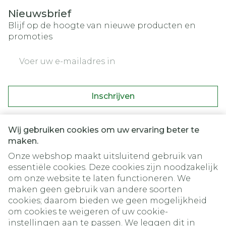
Nieuwsbrief
Blijf op de hoogte van nieuwe producten en
promoties
E-mail adres
Inschrijven
Door op inschrijven te klikken, schrijft u zich in voor onze
nieuwsbrief en gaat u akkoord met onze
privacy policy
.
Wij gebruiken cookies om uw ervaring beter te
maken.
Onze webshop maakt uitsluitend gebruik van
essentiële cookies. Deze cookies zijn noodzakelijk
om onze website te laten functioneren. We
maken geen gebruik van andere soorten
cookies; daarom bieden we geen mogelijkheid
om cookies te weigeren of uw cookie-
instellingen aan te passen. We leggen dit in