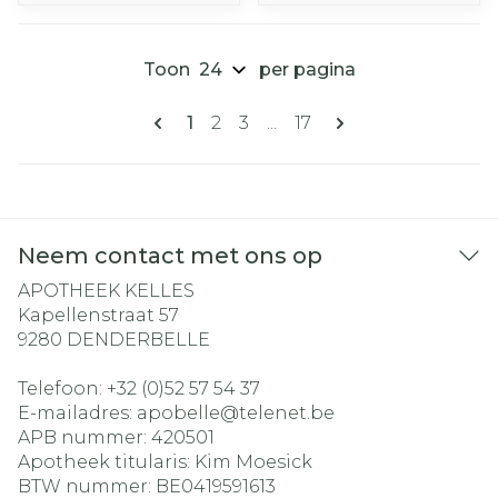
Toon
per pagina
Pagina's
U lees momenteel pagina
Pagina
Pagina
Pagina
1
2
3
...
17
Neem contact met ons op
APOTHEEK KELLES
Kapellenstraat 57
9280
DENDERBELLE
Telefoon:
+32 (0)52 57 54 37
E-mailadres:
apobelle@
telenet.be
APB nummer:
420501
Apotheek titularis:
Kim Moesick
BTW nummer:
BE0419591613