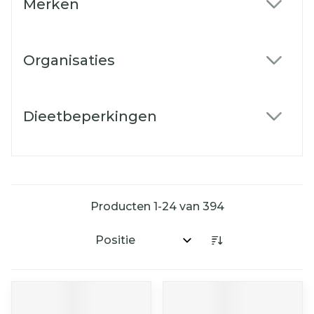
Merken
filter
Organisaties
filter
Dieetbeperkingen
filter
Producten
1
-
24
van
394
Sorteer op: