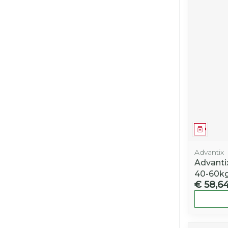
Genees
Advantix
Advanti
40-60kg
€ 58,6