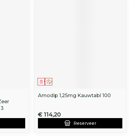
Geneesmiddel
Op voorschrift
Amodip 1,25mg Kauwtabl 100
Zeer
 3
€ 114,20
Reserveer