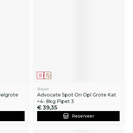
Geneesmiddel
Op voorschrift
Bayer
elgrote
Advocate Spot On Opl Grote Kat
>4- 8kg Pipet 3
€ 39,35
Reserveer