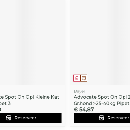
middel
voorschrift
Geneesmiddel
Op voorschrift
Bayer
e Spot On Opl Kleine Kat
Advocate Spot On Opl 
pet 3
Gr.hond >25-40kg Pipet
0
€ 54,87
Reserveer
Reserveer