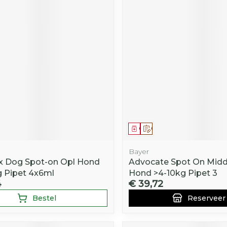
middel
Geneesmiddel
Op voorschrift
Bayer
x Dog Spot-on Opl Hond
Advocate Spot On Midd
 Pipet 4x6ml
Hond >4-10kg Pipet 3
4
€ 39,72
Bestel
Reserveer