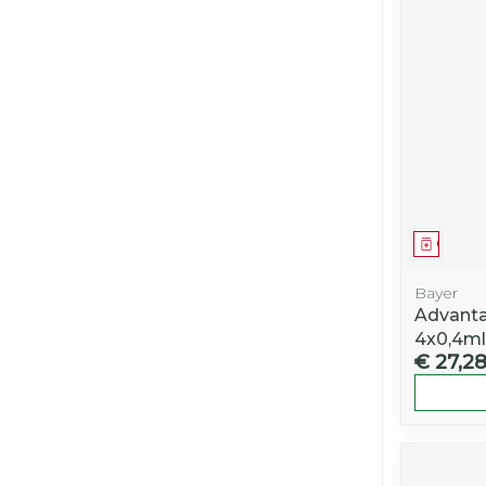
Genees
Bayer
Advanta
4x0,4ml
€ 27,2