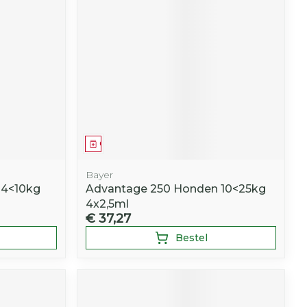
r
erende
Parfums en
geurproducten
Geneesmiddel
Bayer
 4<10kg
Advantage 250 Honden 10<25kg
4x2,5ml
€ 37,27
CBD
Bestel