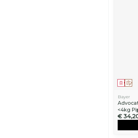
Genees
Op 
Bayer
Advocat
<4kg Pi
€ 34,2