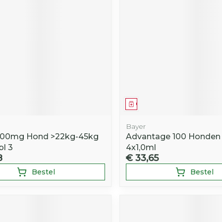
Toon mee
iddelen
Haar
orging
Supplementen
Insectenw
middelen
n
Mondmaskers
rnissen
d -
huid
uid
middel
Geneesmiddel
Bayer
900mg Hond >22kg-45kg
Advantage 100 Honden
l 3
4x1,0ml
8
€ 33,65
Zelfbruiner
Scheren
Bestel
Bestel