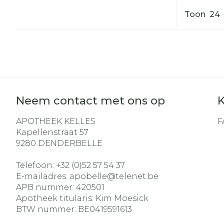
Toon
Neem contact met ons op
K
APOTHEEK KELLES
F
Kapellenstraat 57
9280
DENDERBELLE
Telefoon:
+32 (0)52 57 54 37
E-mailadres:
apobelle@
telenet.be
APB nummer:
420501
Apotheek titularis:
Kim Moesick
BTW nummer:
BE0419591613