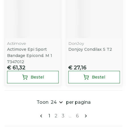
Actimove
DonJoy
Actimove Epi Sport
Donjoy Condilax S T2
Bandage Epicond. M 1
7347012
€ 61,32
€ 27,16
Bestel
Bestel
Toon
per pagina
Pagina's
U lees momenteel pagina
Pagina
Pagina
Pagina
1
2
3
...
6