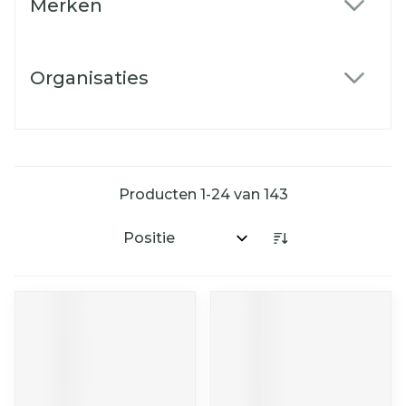
Merken
filter
Organisaties
filter
Producten
1
-
24
van
143
Sorteer op: