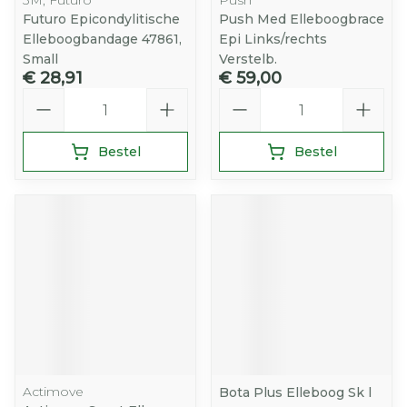
3M, Futuro
Push
Futuro Epicondylitische
Push Med Elleboogbrace
Elleboogbandage 47861,
Epi Links/rechts
Small
Verstelb.
€ 28,91
€ 59,00
Aantal
Aantal
Bestel
Bestel
Actimove
Bota Plus Elleboog Sk l