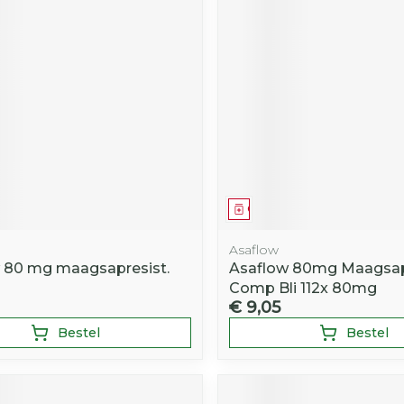
Toon mee
iddelen
Haar
orging
Supplementen
Insectenw
middelen
n
Mondmaskers
rnissen
d -
huid
uid
middel
Geneesmiddel
Asaflow
 80 mg maagsapresist.
Asaflow 80mg Maagsa
Comp Bli 112x 80mg
Zelfbruiner
Scheren
€ 9,05
Bestel
Bestel