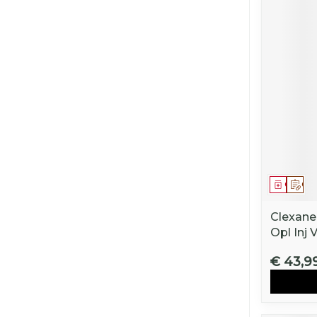
Genees
Op 
Clexane
Opl Inj 
€ 43,9