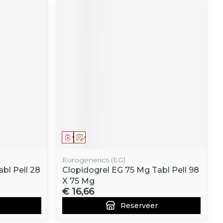
Geneesmiddel
Op voorschrift
Eurogenerics (EG)
bl Pell 28
Clopidogrel EG 75 Mg Tabl Pell 98
X 75 Mg
€ 16,66
Reserveer