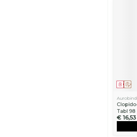
Genees
Op 
Aurobin
Clopido
Tabl 98
€ 16,53