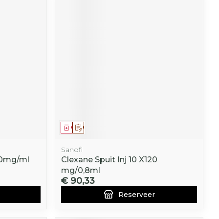
Geneesmiddel
Op voorschrift
Sanofi
150mg/ml
Clexane Spuit Inj 10 X120
mg/0,8ml
€ 90,33
Reserveer