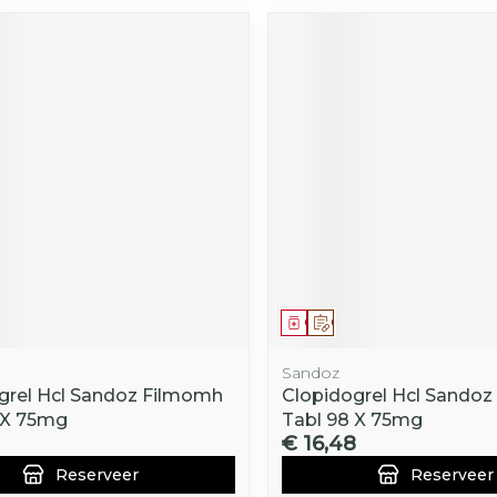
middel
voorschrift
Geneesmiddel
Op voorschrift
Sandoz
grel Hcl Sandoz Filmomh
Clopidogrel Hcl Sando
 X 75mg
Tabl 98 X 75mg
€ 16,48
Reserveer
Reserveer