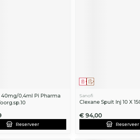
middel
voorschrift
Geneesmiddel
Op voorschrift
 40mg/0,4ml Pi Pharma
Sanofi
Clexane Spuit Inj 10 X 
Voorg.sp.10
9
€ 94,00
Reserveer
Reserveer