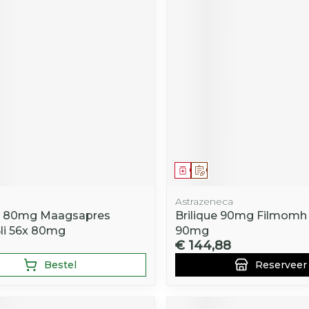
middel
Geneesmiddel
Op voorschrift
Astrazeneca
w 80mg Maagsapres
Brilique 90mg Filmomh 
li 56x 80mg
90mg
€ 144,88
Bestel
Reserveer