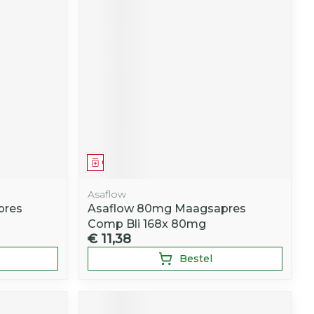
r
erende
Parfums en
geurproducten
Geneesmiddel
Asaflow
pres
Asaflow 80mg Maagsapres
Comp Bli 168x 80mg
CBD
€ 11,38
Bestel