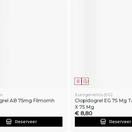
middel
voorschrift
Geneesmiddel
Op voorschrift
do
Eurogenerics (EG)
grel AB 75mg Filmomh
Clopidogrel EG 75 Mg Ta
X 75 Mg
€ 8,80
Reserveer
Reserveer