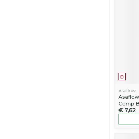
Genees
Asaflow
Asaflo
Comp B
€ 7,62