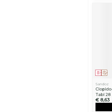
Genees
Op 
Sandoz
Clopido
Tabl 28
€ 8,63