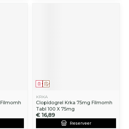
Geneesmiddel
Op voorschrift
KRKA
z Filmomh
Clopidogrel Krka 75mg Filmomh
Tabl 100 X 75mg
€ 16,89
Reserveer