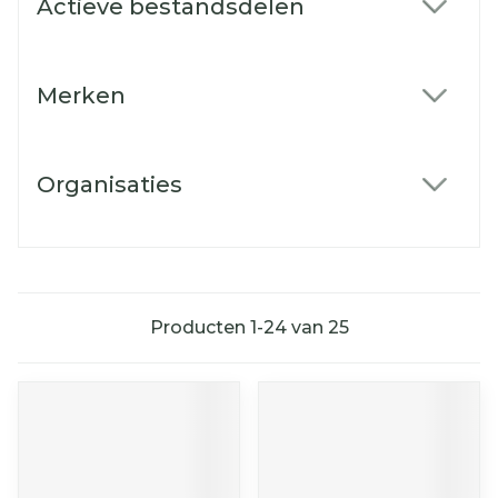
Actieve bestandsdelen
filter
Merken
filter
Organisaties
filter
Producten
1
-
24
van
25