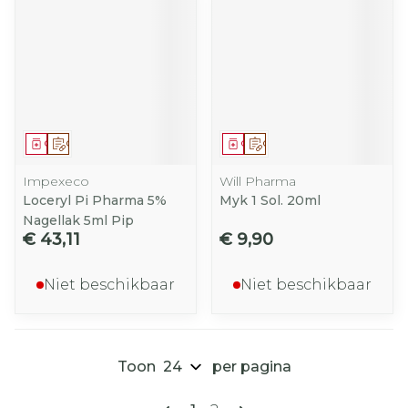
Geneesmiddel
Op voorschrift
Geneesmiddel
Op voorschrift
Impexeco
Will Pharma
Loceryl Pi Pharma 5%
Myk 1 Sol. 20ml
Nagellak 5ml Pip
€ 43,11
€ 9,90
Niet beschikbaar
Niet beschikbaar
Toon
per pagina
Pagina's