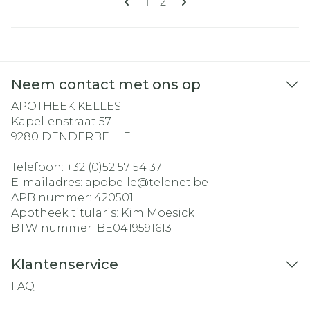
U lees momenteel pagina
Pagina
1
2
Neem contact met ons op
APOTHEEK KELLES
Kapellenstraat 57
9280
DENDERBELLE
Telefoon:
+32 (0)52 57 54 37
E-mailadres:
apobelle@
telenet.be
APB nummer:
420501
Apotheek titularis:
Kim Moesick
BTW nummer:
BE0419591613
Klantenservice
FAQ