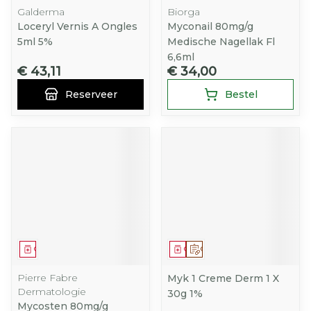
Galderma
Biorga
Loceryl Vernis A Ongles
Myconail 80mg/g
5ml 5%
Medische Nagellak Fl
6,6ml
€ 43,11
€ 34,00
Reserveer
Bestel
Geneesmiddel
Geneesmiddel
Op voorschrift
Pierre Fabre
Myk 1 Creme Derm 1 X
Dermatologie
30g 1%
Mycosten 80mg/g