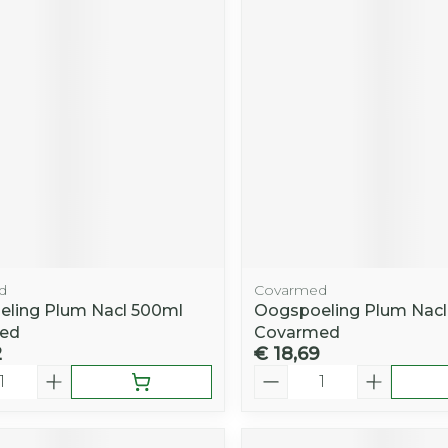
d
Covarmed
ling Plum Nacl 500ml
Oogspoeling Plum Nac
ed
Covarmed
2
€ 18,69
Aantal