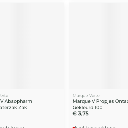
erte
Marque Verte
 V Absopharm
Marque V Propjes Ont
terzak Zak
Gekleurd 100
€ 3,75
eschikbaar
Niet beschikbaar