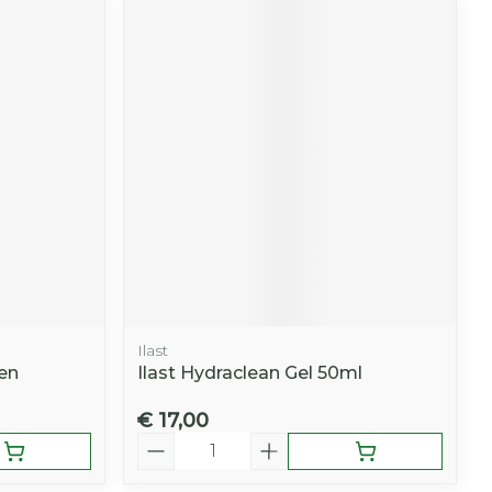
Ilast
en
Ilast Hydraclean Gel 50ml
€ 17,00
Aantal