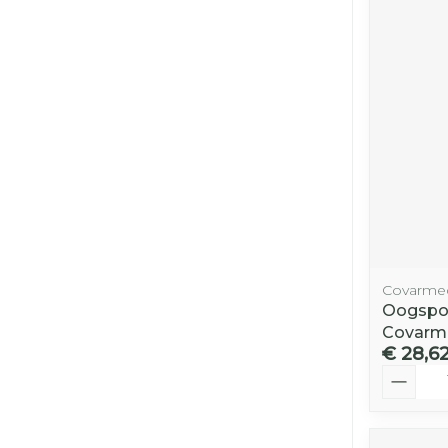
Covarme
Oogspoe
Covarm
€ 28,6
Aantal