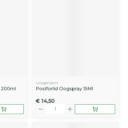
Ursapharm
l 200ml
Posiforlid Oogspray 15Ml
€ 14,50
Aantal