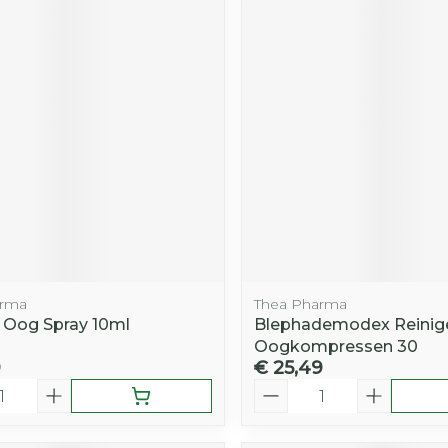
arma
Thea Pharma
 Oog Spray 10ml
Blephademodex Reinig
Oogkompressen 30
9
€ 25,49
Aantal