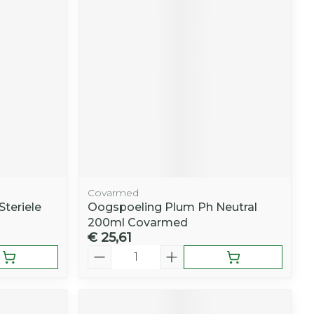
r
erende
Parfums en
geurproducten
Covarmed
teriele
Oogspoeling Plum Ph Neutral
200ml Covarmed
€ 25,61
CBD
Aantal