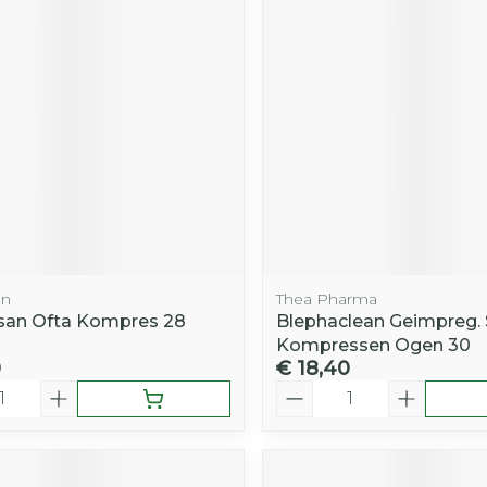
Toon mee
iddelen
Haar
orging
Supplementen
Insectenw
middelen
n
Mondmaskers
rnissen
d -
huid
uid
an
Thea Pharma
san Ofta Kompres 28
Blephaclean Geimpreg. S
Kompressen Ogen 30
0
€ 18,40
Zelfbruiner
Scheren
Aantal