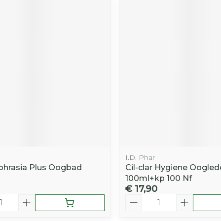
I.D. Phar
phrasia Plus Oogbad
Cil-clar Hygiene Oogled
100ml+kp 100 Nf
€ 17,90
Aantal