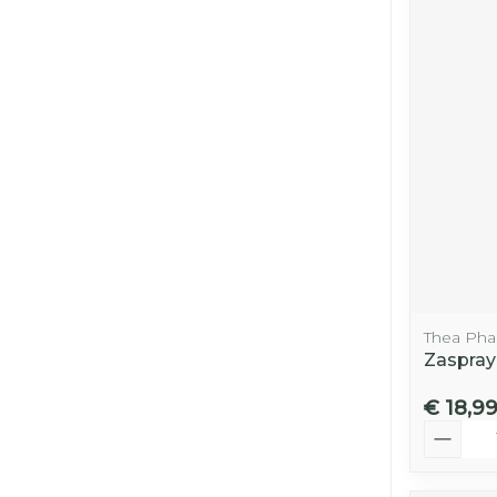
Thea Ph
Zaspray
€ 18,9
Aantal