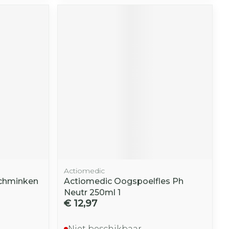
Actiomedic
schminken
Actiomedic Oogspoelfles Ph
Neutr 250ml 1
€ 12,97
Niet beschikbaar