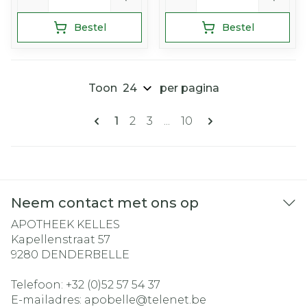
Bestel
Bestel
Toon
per pagina
Pagina's
U lees momenteel pagina
Pagina
Pagina
Pagina
1
2
3
...
10
Neem contact met ons op
APOTHEEK KELLES
Kapellenstraat 57
9280
DENDERBELLE
Telefoon:
+32 (0)52 57 54 37
E-mailadres:
apobelle@
telenet.be