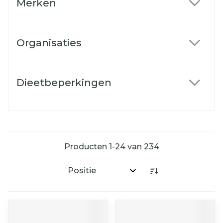
Merken
filter
Organisaties
filter
Dieetbeperkingen
filter
Producten
1
-
24
van
234
Sorteer op: