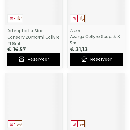
Geneesmiddel
Op voorschrift
Geneesmiddel
Op voorschrift
Alcon
Arteoptic La Sine
Azarga Collyre Susp. 3 X
Conserv.20mg/ml Collyre
5ml
Fl 8ml
€ 16,57
€ 31,13
Reserveer
Reserveer
Geneesmiddel
Op voorschrift
Geneesmiddel
Op voorschrift