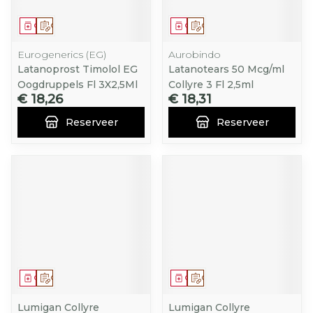
Geneesmiddel
Op voorschrift
Geneesmiddel
Op voorschrift
Eurogenerics (EG)
Aurobindo
Latanoprost Timolol EG
Latanotears 50 Mcg/ml
Oogdruppels Fl 3X2,5Ml
Collyre 3 Fl 2,5ml
€ 18,26
€ 18,31
Reserveer
Reserveer
Geneesmiddel
Op voorschrift
Geneesmiddel
Op voorschrift
Lumigan Collyre
Lumigan Collyre