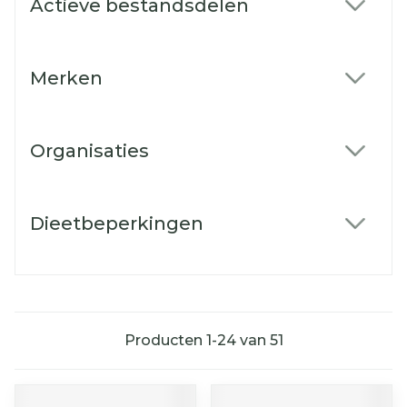
Actieve bestandsdelen
filter
Merken
filter
Organisaties
filter
Dieetbeperkingen
filter
Producten
1
-
24
van
51