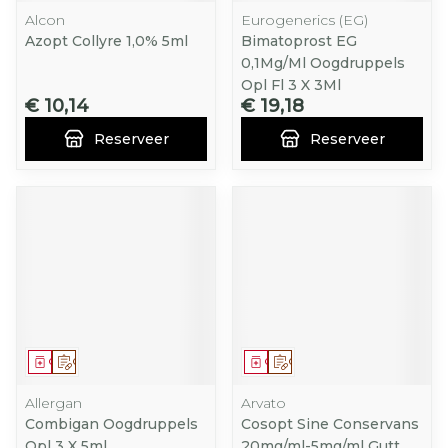
Alcon
Eurogenerics (EG)
Azopt Collyre 1,0% 5ml
Bimatoprost EG
0,1Mg/Ml Oogdruppels
Opl Fl 3 X 3Ml
€ 10,14
€ 19,18
Reserveer
Reserveer
Geneesmiddel
Op voorschrift
Geneesmiddel
Op voorschrift
Allergan
Arvato
Combigan Oogdruppels
Cosopt Sine Conservans
Opl 3 X 5ml
20mg/ml-5mg/ml Gutt