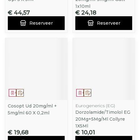
1x10ml
€ 44,57
€ 24,18
Reserveer
Reserveer
Geneesmiddel
Op voorschrift
Geneesmiddel
Op voorschrift
Eurogenerics (EG)
Cosopt Ud 20mg/ml +
Dorzolamide/Timolol EG
5mg/ml 60 X 0,2ml
20Mg+5Mg/Ml Collyre
1X5Ml
€ 19,68
€ 10,01