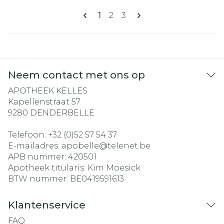
Pagina's
U lees momenteel pagina
Pagina
Pagina
1
2
3
Neem contact met ons op
APOTHEEK KELLES
Kapellenstraat 57
9280
DENDERBELLE
Telefoon:
+32 (0)52 57 54 37
E-mailadres:
apobelle@
telenet.be
APB nummer:
420501
Apotheek titularis:
Kim Moesick
BTW nummer:
BE0419591613
Klantenservice
FAQ