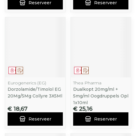
Reserveer
Reserveer
Geneesmiddel
Op voorschrift
Geneesmiddel
Op voorschrift
Eurogenerics (EG)
Thea Pharma
Dorzolamide/Timolol EG
Dualkopt 20mg/ml +
20Mg/5Mg Collyre 3X5Ml
5mg/ml Oogdruppels Opl
1x10ml
€ 18,67
€ 25,16
Reserveer
Reserveer