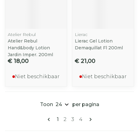
Atelier Rebul
Lierac
Atelier Rebul
Lierac Gel Lotion
Hand&body Lotion
Demaquillat Fl 200ml
Jardin Imper. 200ml
€ 18,00
€ 21,00
Niet beschikbaar
Niet beschikbaar
Toon
per pagina
Pagina's
U lees momenteel pagina
Pagina
Pagina
Pagina
1
2
3
4