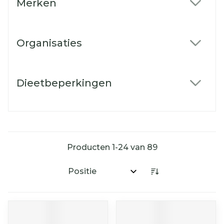
Merken
filter
Organisaties
filter
Dieetbeperkingen
filter
Producten
1
-
24
van
89
Sorteer op: