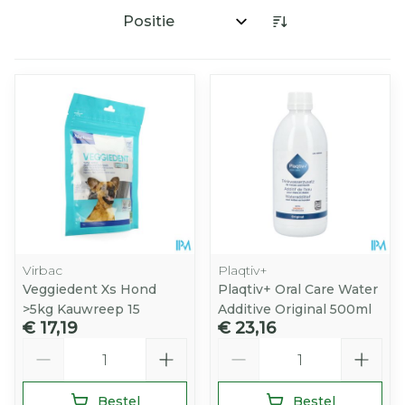
Sorteer op:
Virbac
Plaqtiv+
Veggiedent Xs Hond
Plaqtiv+ Oral Care Water
>5kg Kauwreep 15
Additive Original 500ml
€ 17,19
€ 23,16
Aantal
Aantal
Bestel
Bestel