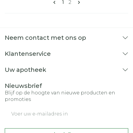
U lees momenteel pagina
Pagina
1
2
Neem contact met ons op
Klantenservice
Uw apotheek
Nieuwsbrief
Blijf op de hoogte van nieuwe producten en
promoties
E-mail adres