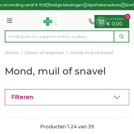
Dia 1 van 1
Ga naar de inhoud
s verzending vanaf € 150
Veilige betalingen
Apothekersadvies
Snell
0
0 artikelen
Menu
€ 0,00
Medicijnen en supp
Zoek
Product, merk, categorie...
Home
/
Dieren en insecten
/
Mond, muil of snavel
Mond, muil of snavel
Filteren
Producten
1
-
24
van
39