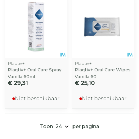
Plaqtiv+
Plaqtiv+
Plaqtiv+ Oral Care Spray
Plaqtiv+ Oral Care Wipes
Vanilla 60ml
Vanilla 60
€ 29,31
€ 25,10
Niet beschikbaar
Niet beschikbaar
Toon
per pagina
Pagina's