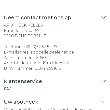
Neem contact met ons op
APOTHEEK KELLES
Kapellenstraat 57
9280
DENDERBELLE
Telefoon:
+32 (0)52 57 54 37
E-mailadres:
apobelle@
telenet.be
APB nummer:
420501
Apotheek titularis:
Kim Moesick
BTW nummer:
BE0419591613
Klantenservice
FAQ
Uw apotheek
Over ons
Nuttige links
Gezondheidsnieuws