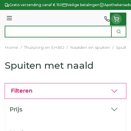
Ga naar de inhoud
Gratis verzending vanaf € 150
Veilige betalingen
Apothekersadv
Menu
Zoek
Product, merk, categorie...
Home
/
Thuiszorg en EHBO
/
Naalden en spuiten
/
Spuite
Spuiten met naald
Filteren
Doorgaan naar productlijst
Prijs
filter