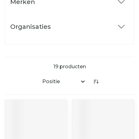
Merken
filter
Organisaties
filter
19
producten
Sorteer op: