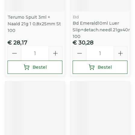
Bd
Terumo Spuit 3ml +
Bd Emerald10ml Luer
Naald 21g 1 0,8x25mm St
Slip+detach.needl.21gx40m
100
100
€ 28,17
€ 30,28
Aantal
Aantal
Bestel
Bestel