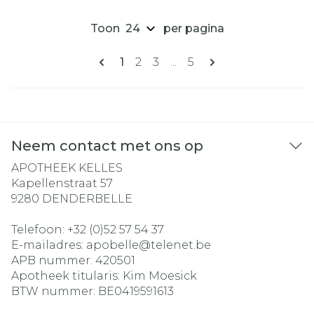
Toon
per pagina
Pagina's
U lees momenteel pagina
Pagina
Pagina
Pagina
1
2
3
...
5
Neem contact met ons op
APOTHEEK KELLES
Kapellenstraat 57
9280
DENDERBELLE
Telefoon:
+32 (0)52 57 54 37
E-mailadres:
apobelle@
telenet.be
APB nummer:
420501
Apotheek titularis:
Kim Moesick
BTW nummer:
BE0419591613