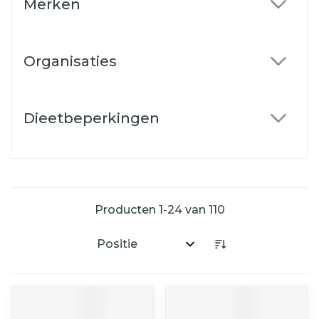
Merken
filter
Organisaties
filter
Dieetbeperkingen
filter
Producten
1
-
24
van
110
Sorteer op: