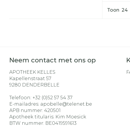
Toon
Neem contact met ons op
K
APOTHEEK KELLES
F
Kapellenstraat 57
9280
DENDERBELLE
Telefoon:
+32 (0)52 57 54 37
E-mailadres:
apobelle@
telenet.be
APB nummer:
420501
Apotheek titularis:
Kim Moesick
BTW nummer:
BE0419591613