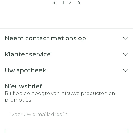
Pagina's
U lees momenteel pagina
Pagina
1
2
Neem contact met ons op
Klantenservice
Uw apotheek
Nieuwsbrief
Blijf op de hoogte van nieuwe producten en
promoties
E-mail adres