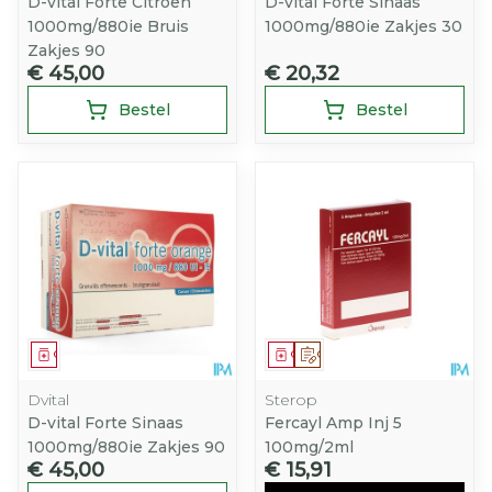
D-vital Forte Citroen
D-vital Forte Sinaas
1000mg/880ie Bruis
1000mg/880ie Zakjes 30
Zakjes 90
€ 45,00
€ 20,32
Bestel
Bestel
Geneesmiddel
Geneesmiddel
Op voorschrift
Dvital
Sterop
D-vital Forte Sinaas
Fercayl Amp Inj 5
1000mg/880ie Zakjes 90
100mg/2ml
€ 45,00
€ 15,91