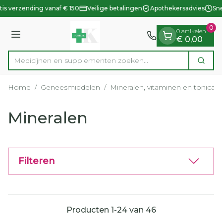
Dia 1 van 1
Ga naar de inhoud
is verzending vanaf € 150
Veilige betalingen
Apothekersadvies
Sne
0
0 artikelen
Menu
€ 0,00
Medicijnen en supplementen zoeken...
Zoek
Product, merk, categorie...
Home
/
Geneesmiddelen
/
Mineralen, vitaminen en tonica
/
Mineralen
Filteren
Producten
1
-
24
van
46