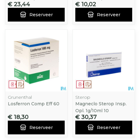
€ 23,44
€ 10,02
Reserveer
Reserveer
Geneesmiddel
Op voorschrift
Geneesmiddel
Op voorschrift
Grunenthal
Sterop
Losferron Comp Eff 60
Magneclo Sterop Insp.
Opl. 1g/10ml 10
€ 18,30
€ 30,37
Reserveer
Reserveer