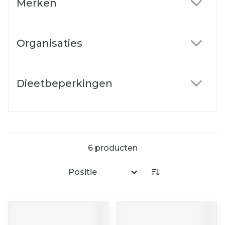
Merken
filter
Organisaties
filter
Dieetbeperkingen
filter
6
producten
Sorteer op: