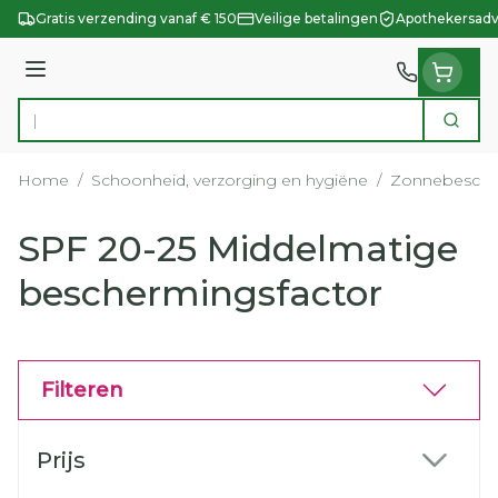
Ga naar de inhoud
Gratis verzending vanaf € 150
Veilige betalingen
Apothekersadv
Menu
Zoek
Product, merk, categorie...
Home
/
Schoonheid, verzorging en hygiëne
/
Zonnebesche
SPF 20-25 Middelmatige
beschermingsfactor
Filteren
Doorgaan naar productlijst
Prijs
filter