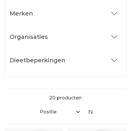
Merken
filter
Organisaties
filter
Dieetbeperkingen
filter
20
producten
Sorteer op: