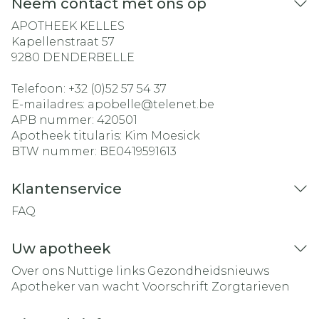
Neem contact met ons op
APOTHEEK KELLES
Kapellenstraat 57
9280
DENDERBELLE
Telefoon:
+32 (0)52 57 54 37
E-mailadres:
apobelle@
telenet.be
APB nummer:
420501
Apotheek titularis:
Kim Moesick
BTW nummer:
BE0419591613
Klantenservice
FAQ
Uw apotheek
Over ons
Nuttige links
Gezondheidsnieuws
Apotheker van wacht
Voorschrift
Zorgtarieven