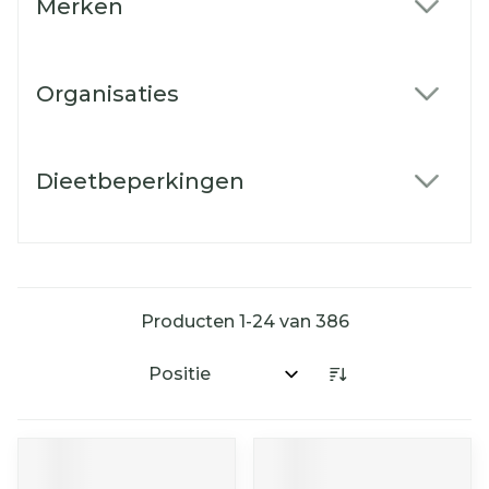
Merken
filter
Organisaties
filter
Dieetbeperkingen
filter
Producten
1
-
24
van
386
Sorteer op: