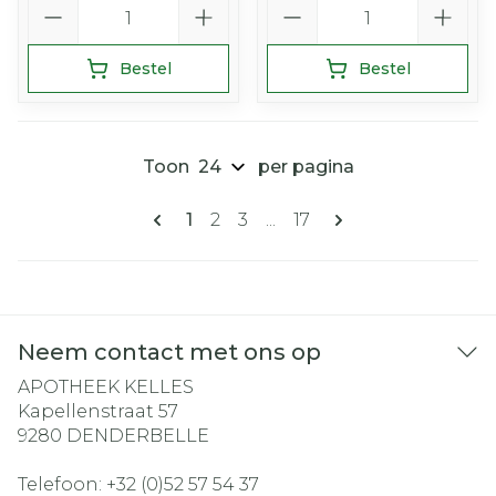
Aantal
Aantal
Bestel
Bestel
Toon
per pagina
Pagina's
U lees momenteel pagina
Pagina
Pagina
Pagina
1
2
3
...
17
Neem contact met ons op
APOTHEEK KELLES
Kapellenstraat 57
9280
DENDERBELLE
Telefoon:
+32 (0)52 57 54 37