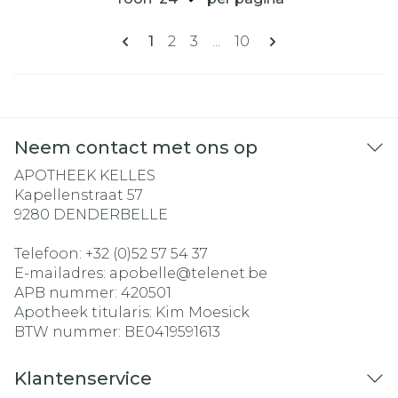
Pagina's
U lees momenteel pagina
Pagina
Pagina
Pagina
1
2
3
...
10
Neem contact met ons op
APOTHEEK KELLES
Kapellenstraat 57
9280
DENDERBELLE
Telefoon:
+32 (0)52 57 54 37
E-mailadres:
apobelle@
telenet.be
APB nummer:
420501
Apotheek titularis:
Kim Moesick
BTW nummer:
BE0419591613
Klantenservice