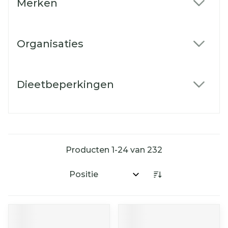
Merken
filter
Organisaties
filter
Dieetbeperkingen
filter
Producten
1
-
24
van
232
Sorteer op: