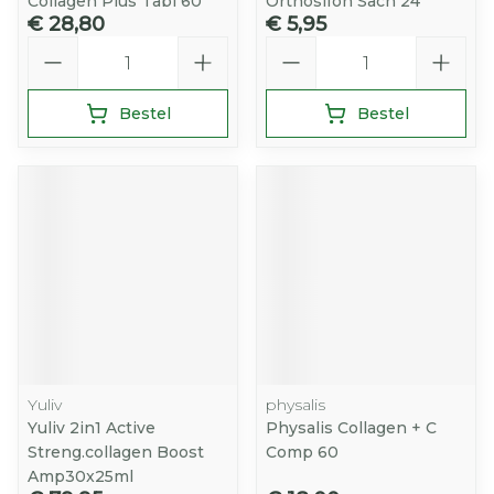
Collagen Plus Tabl 60
Orthosifon Sach 24
€ 28,80
€ 5,95
Aantal
Aantal
Bestel
Bestel
Yuliv
physalis
Yuliv 2in1 Active
Physalis Collagen + C
Streng.collagen Boost
Comp 60
Amp30x25ml