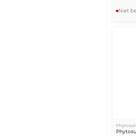
Niet b
Phytosu
Phytosun