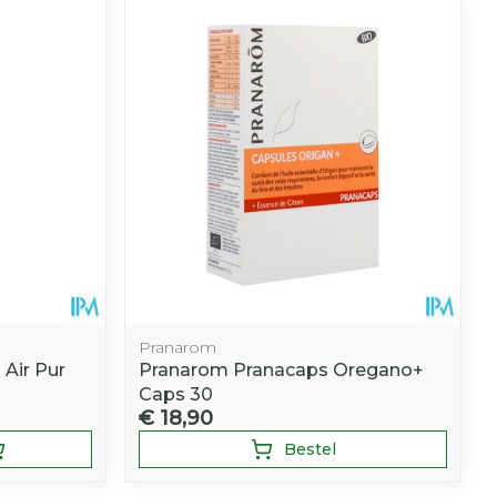
hie
Diverse
r
Toon meer
oet
geneesmiddelen
r
erende
Parfums en
geurproducten
Pranarom
 Air Pur
Pranarom Pranacaps Oregano+
Caps 30
€ 18,90
CBD
Bestel