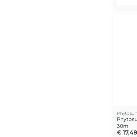
Phytosu
Phytosu
30ml
€ 17,48