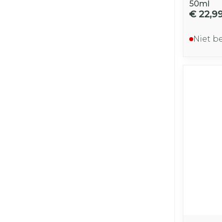
50ml
€ 22,9
Niet b