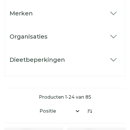
Merken
filter
Organisaties
filter
Dieetbeperkingen
filter
Producten
1
-
24
van
85
Sorteer op: