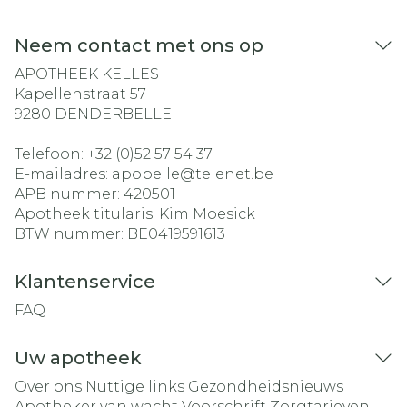
Neem contact met ons op
APOTHEEK KELLES
Kapellenstraat 57
9280
DENDERBELLE
Telefoon:
+32 (0)52 57 54 37
E-mailadres:
apobelle@
telenet.be
APB nummer:
420501
Apotheek titularis:
Kim Moesick
BTW nummer:
BE0419591613
Klantenservice
FAQ
Uw apotheek
Over ons
Nuttige links
Gezondheidsnieuws
Apotheker van wacht
Voorschrift
Zorgtarieven