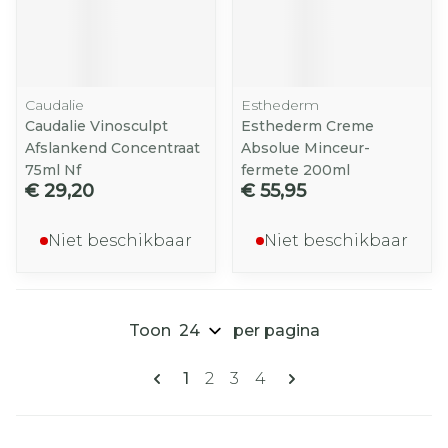
Caudalie
Esthederm
Caudalie Vinosculpt
Esthederm Creme
Afslankend Concentraat
Absolue Minceur-
75ml Nf
fermete 200ml
€ 29,20
€ 55,95
Niet beschikbaar
Niet beschikbaar
Toon
per pagina
Pagina's
U lees momenteel pagina
Pagina
Pagina
Pagina
1
2
3
4