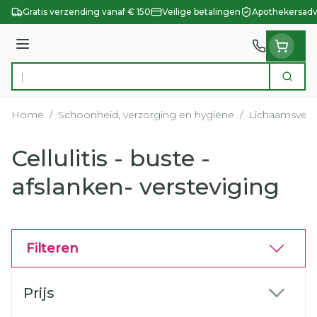
Ga naar de inhoud
Gratis verzending vanaf € 150
Veilige betalingen
Apothekersadv
Menu
Zoek
Product, merk, categorie...
Home
/
Schoonheid, verzorging en hygiëne
/
Lichaamsverz
Cellulitis - buste -
afslanken- versteviging
Filteren
Doorgaan naar productlijst
Prijs
filter